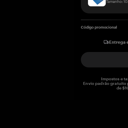
Tamanho: 10
Código promocional
Entrega 
Impostos e ta
Envio padrão gratuito
de $1