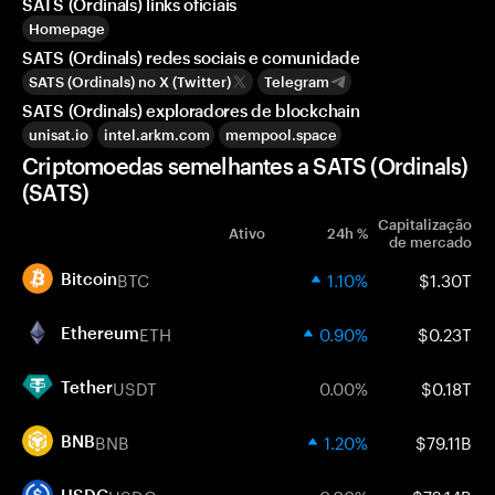
SATS (Ordinals) links oficiais
Homepage
SATS (Ordinals) redes sociais e comunidade
SATS (Ordinals) no X (Twitter)
Telegram
SATS (Ordinals) exploradores de blockchain
unisat.io
intel.arkm.com
mempool.space
Criptomoedas semelhantes a SATS (Ordinals)
(SATS)
Capitalização
Ativo
24h %
de mercado
BTC
1.10%
$1.30T
Bitcoin
ETH
0.90%
$0.23T
Ethereum
USDT
0.00%
$0.18T
Tether
BNB
1.20%
$79.11B
BNB