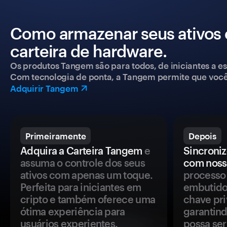
Como armazenar seus ativos
carteira de hardware.
Os produtos Tangem são para todos, de iniciantes a esp
Com tecnologia de ponta, a Tangem permite que você co
Adquirir Tangem
Primeiramente
Depois
Adquira a Carteira Tangem
e
Sincroniz
assuma o controle dos seus
com noss
ativos com apenas um toque.
processo 
Perfeita para iniciantes em
embutido
cripto e também oferece uma
chave pri
ótima experiência para
garantind
usuários experientes.
possa se