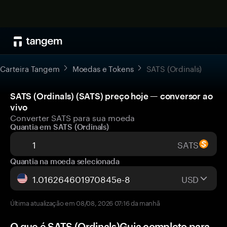
Carteira Tangem
Moedas e Tokens
SATS (Ordinals)
SATS (Ordinals) (SATS) preço hoje — conversor ao
vivo
Converter SATS para sua moeda
Quantia em SATS (Ordinals)
SATS
Quantia na moeda selecionada
USD
Última atualização em 08/08, 2026 07:16 da manhã
O que é SATS (Ordinals)Guia completo para