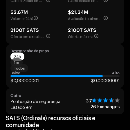
Capitalização de mercado
Classificação de mercado
$2.67M
$21.34M
Volume (24h)
Avaliação totalmente diluída
2100T SATS
2100T SATS
Oferta em circulação
Oferta máxima
Desempenho do preço
24h
1m
Todos
Baixo
Alto
$0,00000001
$0,00000001
Outro
Pontuação de segurança
3.7
Listado em
26
Exchanges
SATS (Ordinals) recursos oficiais e
comunidade