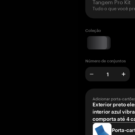
Tangem Pro Kit
Tudo o que você pr
Coleção
Número de conjuntos
Adicionar porta-cartõe
Exterior preto el
interior azul vibr
comporta até 4 c
Porta-car