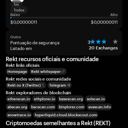
1m
Todos
Baixo
Alto
$0,00000011
$0,00000011
Outro
Pontuação de segurança
3
Listado em
20
Exchanges
Rekt recursos oficiais e comunidade
Rekt links oficiais
Homepage
Rekt whitepaper
Rekt redes sociais e comunidade
Rekt no X (Twitter)
Telegram
Rekt exploradores de blockchain
etherscan.io
ethplorer.io
basescan.org
solscan.io
abscan.org
bscscan.com
binplorer.com
avascan.info
snowtrace.io
hyperliquid.cloud.blockscout.com
Criptomoedas semelhantes a Rekt (REKT)