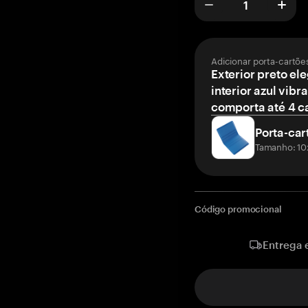
Adicionar porta-cartõe
Exterior preto el
interior azul vibr
comporta até 4 c
Porta-car
Tamanho: 10
Código promocional
Entrega 