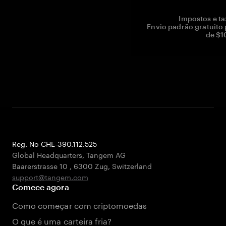
Impostos e ta
Envio padrão gratuito
de $1
Reg. No CHE-390.112.525
Global Headquarters, Tangem AG
Baarerstrasse 10
,
6300 Zug
,
Switzerland
support@tangem.com
Comece agora
Como começar com criptomoedas
O que é uma carteira fria?