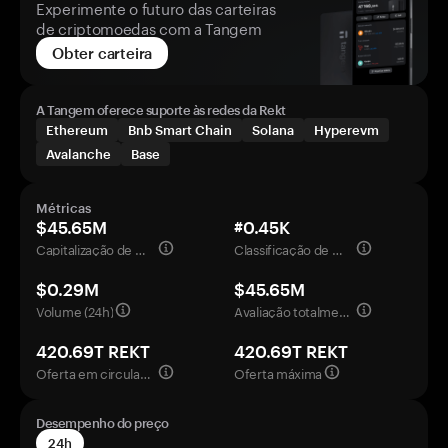
Experimente o futuro das carteiras
de criptomoedas com a Tangem
Obter carteira
A Tangem oferece suporte às redes da Rekt
Ethereum
Bnb Smart Chain
Solana
Hyperevm
Avalanche
Base
Métricas
$45.65M
#0.45K
Capitalização de mercado
Classificação de mercado
$0.29M
$45.65M
Volume (24h)
Avaliação totalmente diluída
420.69T REKT
420.69T REKT
Oferta em circulação
Oferta máxima
Desempenho do preço
24h