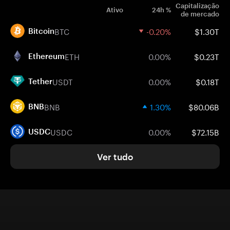
Capitalização
Ativo
24h %
de mercado
BTC
-0.20%
$1.30T
Bitcoin
ETH
0.00%
$0.23T
Ethereum
USDT
0.00%
$0.18T
Tether
BNB
1.30%
$80.06B
BNB
USDC
0.00%
$72.15B
USDC
Ver tudo