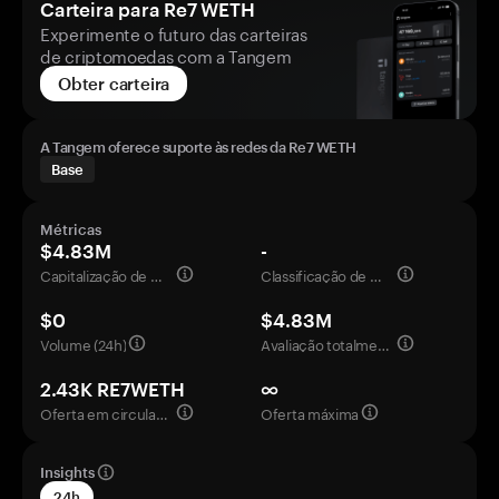
Carteira para Re7 WETH
Experimente o futuro das carteiras
de criptomoedas com a Tangem
Obter carteira
A Tangem oferece suporte às redes da Re7 WETH
Base
Métricas
$4.83M
-
Capitalização de mercado
Classificação de mercado
$0
$4.83M
Volume (24h)
Avaliação totalmente diluída
2.43K RE7WETH
∞
Oferta em circulação
Oferta máxima
Insights
24h