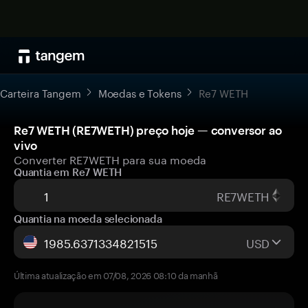
Carteira Tangem
Moedas e Tokens
Re7 WETH
Re7 WETH (RE7WETH) preço hoje — conversor ao
vivo
Converter RE7WETH para sua moeda
Quantia em Re7 WETH
RE7WETH
Quantia na moeda selecionada
USD
Última atualização em 07/08, 2026 08:10 da manhã