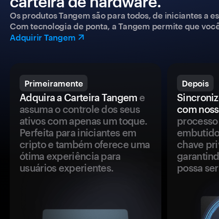
carteira de hardware.
Os produtos Tangem são para todos, de iniciantes a esp
Com tecnologia de ponta, a Tangem permite que você co
Adquirir Tangem
Primeiramente
Depois
Adquira a Carteira Tangem
e
Sincroniz
assuma o controle dos seus
com noss
ativos com apenas um toque.
processo 
Perfeita para iniciantes em
embutido
cripto e também oferece uma
chave pri
ótima experiência para
garantind
usuários experientes.
possa se