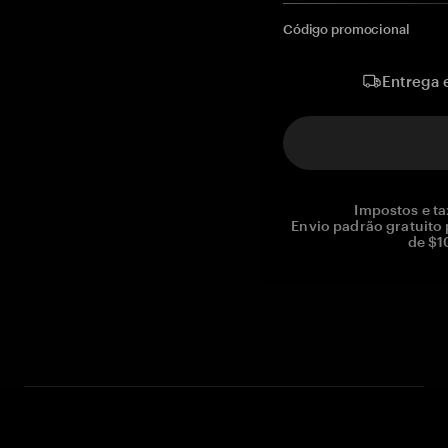
Código promocional
Entrega 
Impostos e ta
Envio padrão gratuito
de $1