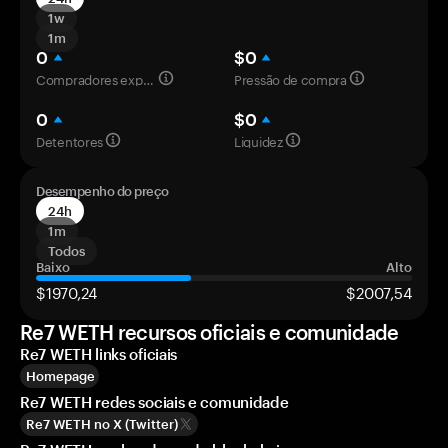
1w
1m
0
$0
Compradores experientes
Pressão de compra
0
$0
Detentores
Liquidez
Desempenho do preço
24h
1m
Todos
Baixo
Alto
$1970,24
$2007,54
Re7 WETH recursos oficiais e comunidade
Re7 WETH links oficiais
Homepage
Re7 WETH redes sociais e comunidade
Re7 WETH no X (Twitter)