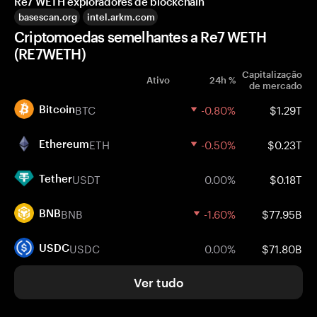
Re7 WETH exploradores de blockchain
basescan.org
intel.arkm.com
Criptomoedas semelhantes a Re7 WETH
(RE7WETH)
Capitalização
Ativo
24h %
de mercado
BTC
-0.80%
$1.29T
Bitcoin
ETH
-0.50%
$0.23T
Ethereum
USDT
0.00%
$0.18T
Tether
BNB
-1.60%
$77.95B
BNB
USDC
0.00%
$71.80B
USDC
Ver tudo