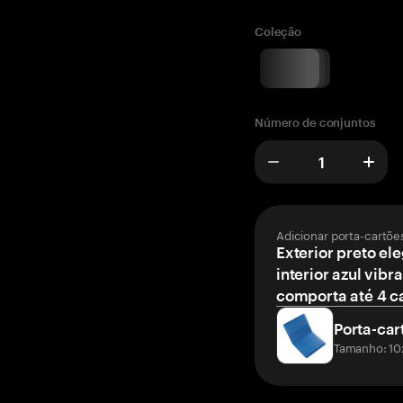
Coleção
Número de conjuntos
Adicionar porta-cartõe
Exterior preto el
interior azul vibr
comporta até 4 c
Porta-car
Tamanho: 10