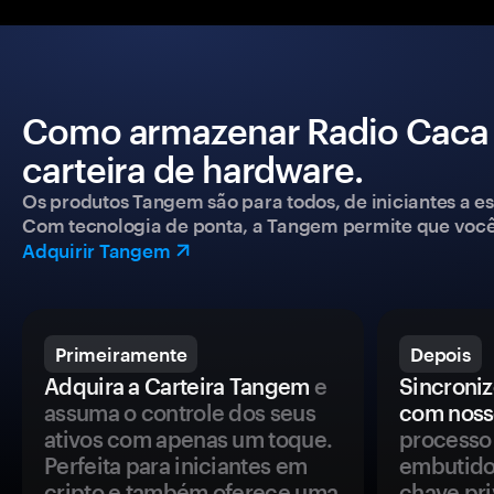
Como armazenar Radio Caca
carteira de hardware.
Os produtos Tangem são para todos, de iniciantes a esp
Com tecnologia de ponta, a Tangem permite que você co
Adquirir Tangem
Primeiramente
Depois
Adquira a Carteira Tangem
e
Sincroniz
assuma o controle dos seus
com noss
ativos com apenas um toque.
processo 
Perfeita para iniciantes em
embutido
cripto e também oferece uma
chave pri