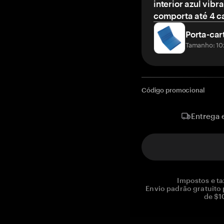
interior azul vibr
comporta até 4 c
Porta-car
Tamanho: 10
Código promocional
Entrega 
Impostos e ta
Envio padrão gratuito
de $1