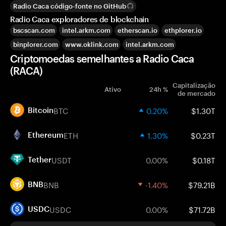
Radio Caca código-fonte no GitHub
Radio Caca exploradores de blockchain
bscscan.com
intel.arkm.com
etherscan.io
ethplorer.io
binplorer.com
www.oklink.com
intel.arkm.com
Criptomoedas semelhantes a Radio Caca
(RACA)
Capitalização
Ativo
24h %
de mercado
BTC
0.20%
$1.30T
Bitcoin
ETH
1.30%
$0.23T
Ethereum
USDT
0.00%
$0.18T
Tether
BNB
-1.40%
$79.21B
BNB
USDC
0.00%
$71.72B
USDC