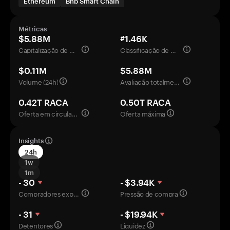
Ethereum
Bnb Smart Chain
Métricas
$5.88M
#1.46K
Capitalização de mercado
Classificação de mercado
$0.11M
$5.88M
Volume (24h)
Avaliação totalmente diluída
0.42T RACA
0.50T RACA
Oferta em circulação
Oferta máxima
Insights
24h
1w
1m
- 30
- $3.94K
Compradores experientes
Pressão de compra
- 31
- $19.94K
Detentores
Liquidez