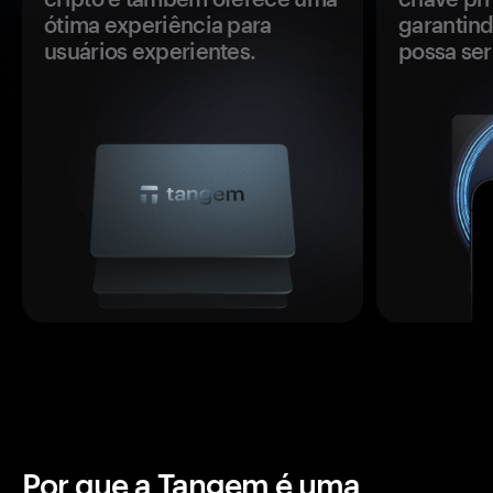
ótima experiência para
garantind
usuários experientes.
possa se
Por que a Tangem é uma