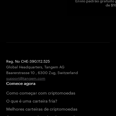
Envio padrão gratuito
de $1
Reg. No CHE-390.112.525
Global Headquarters, Tangem AG
Baarerstrasse 10
,
6300 Zug
,
Switzerland
support@tangem.com
Comece agora
Como começar com criptomoedas
O que é uma carteira fria?
Melhores carteiras de criptomoedas