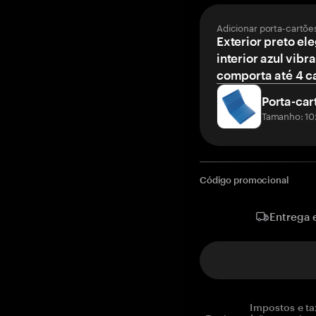
Adicionar porta-cartõe
Exterior preto el
interior azul vibr
comporta até 4 c
Porta-car
Tamanho: 10
Código promocional
Entrega 
Impostos e ta