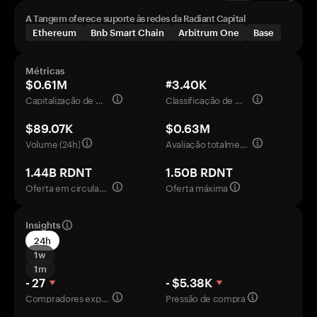
A Tangem oferece suporte às redes da Radiant Capital
Ethereum
Bnb Smart Chain
Arbitrum One
Base
Métricas
$0.61M
#3.40K
Capitalização de mercado
Classificação de mercado
$89.07K
$0.63M
Volume (24h)
Avaliação totalmente diluída
1.44B RDNT
1.50B RDNT
Oferta em circulação
Oferta máxima
Insights
24h
1w
1m
- 27
- $5.38K
Compradores experientes
Pressão de compra