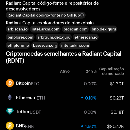
Radiant Capital código-fonte e repositórios de
desenvolvedores
Radiant Capital código-fonte no GitHub
Radiant Capital exploradores de blockchain
arbiscan.io
intel.arkm.com
bscscan.com
bnb.dex.guru
binplorer.com
arbitrum.dex.guru
etherscan.io
ethplorer.io
basescan.org
intel.arkm.com
Criptomoedas semelhantes a Radiant Capital
(RDNT)
Capitalização
Ativo
24h %
de mercado
BTC
0.00%
$1.30T
Bitcoin
ETH
0.10%
$0.23T
Ethereum
USDT
0.00%
$0.18T
Tether
BNB
1.60%
$80.42B
BNB