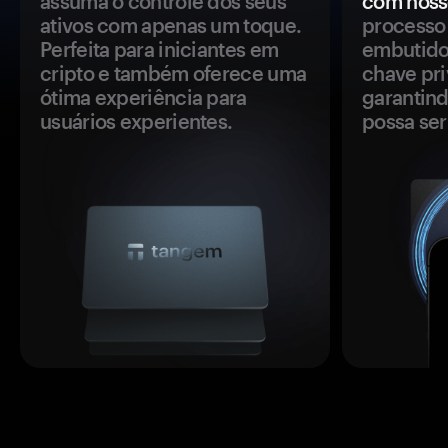
assuma o controle dos seus
com noss
ativos com apenas um toque.
processo 
Perfeita para iniciantes em
embutido
cripto e também oferece uma
chave pri
ótima experiência para
garantind
usuários experientes.
possa se