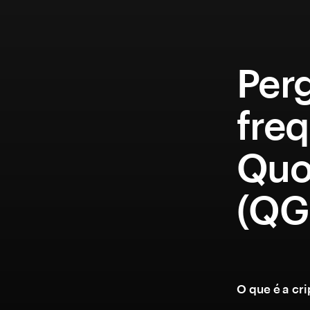
Per
fre
Quo
(QG
O que é a c