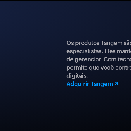
Os produtos Tangem são 
especialistas. Eles mant
de gerenciar. Com tecn
permite que você contro
digitais.
Adquirir Tangem