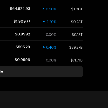
0.90%
$1.30T
$64,622.93
2.20%
$0.23T
$1,909.77
0.00%
$0.18T
$0.9992
0.40%
$79.27B
$595.29
0.00%
$71.71B
$0.9996
do