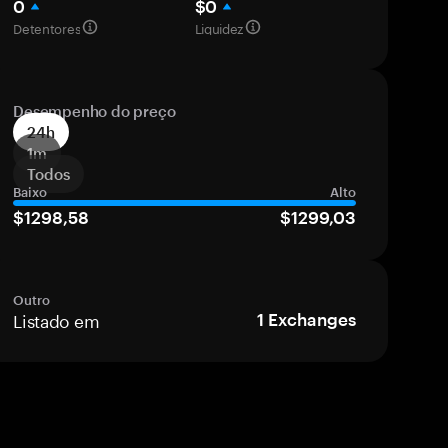
0
$0
Detentores
Liquidez
Desempenho do preço
24h
1m
Todos
Baixo
Alto
$1298,58
$1299,03
Outro
Listado em
1
Exchanges