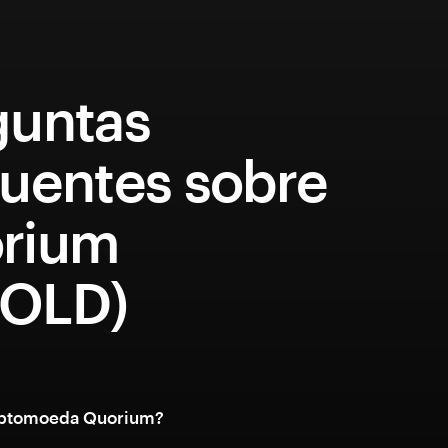
guntas
quentes sobre
rium
OLD)
riptomoeda Quorium?