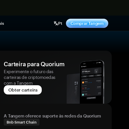
gora
is
Pt
Comprar Tangem
Carteira para Quorium
Experimente o futuro das
carteiras de criptomoedas
com a Tangem
Obter carteira
A Tangem oferece suporte às redes da Quorium
Bnb Smart Chain