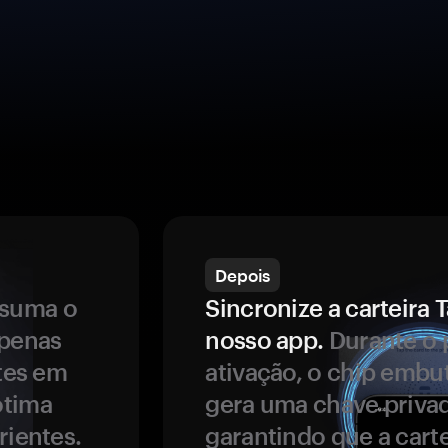
Depois
ssuma o
Sincronize a carteir
apenas
nosso app.
Durante o 
ntes em
ativação, o chip embu
ótima
gera uma chave privad
rientes.
garantindo que a carte