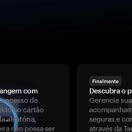
Finalmente
a Tangem com
Descubra o p
processo de
Gerencie sua
tido no cartão
acompanhame
a aleatória,
seguras e co
ira não possa ser
através da T