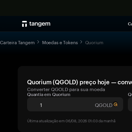
Ca
Carteira Tangem
Moedas e Tokens
Quorium
Quorium (QGOLD) preço hoje — conve
Converter QGOLD para sua moeda
Quantia em Quorium
Q
QGOLD
Última atualização em 06/08, 2026 01:03 da manhã