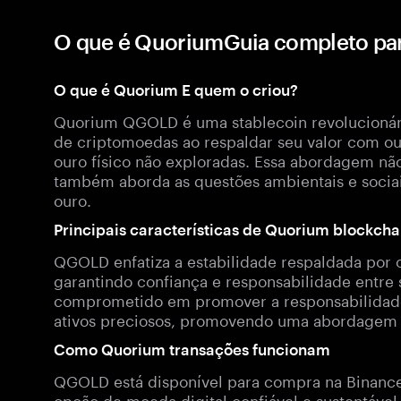
O que é QuoriumGuia completo p
O que é Quorium E quem o criou?
Quorium QGOLD é uma stablecoin revolucionár
de criptomoedas ao respaldar seu valor com our
ouro físico não exploradas. Essa abordagem nã
também aborda as questões ambientais e sociai
ouro.
Principais características de Quorium blockcha
QGOLD enfatiza a estabilidade respaldada por o
garantindo confiança e responsabilidade entre s
comprometido em promover a responsabilidade
ativos preciosos, promovendo uma abordagem
Como Quorium transações funcionam
QGOLD está disponível para compra na Binanc
opção de moeda digital confiável e sustentável.