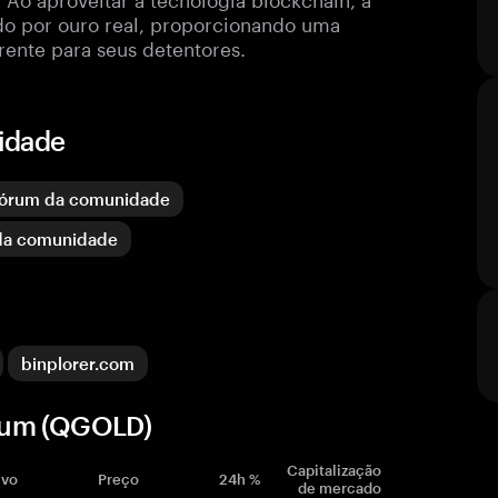
do por ouro real, proporcionando uma
rente para seus detentores.
idade
fórum da comunidade
da comunidade
binplorer.com
ium (QGOLD)
Capitalização
ivo
Preço
24h %
de mercado