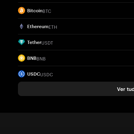
BTC
Bitcoin
ETH
Ethereum
USDT
Tether
BNB
BNB
USDC
USDC
Ver tu