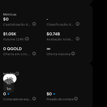
Métricas
$0
-
Capitalização de mercado
Classificação de mercado
$1.05K
$0.74B
Volume (24h)
Avaliação totalmente diluída
0 QGOLD
∞
Oferta em circulação
Oferta máxima
Insights
24h
1w
1m
0
$0
Compradores experientes
Pressão de compra