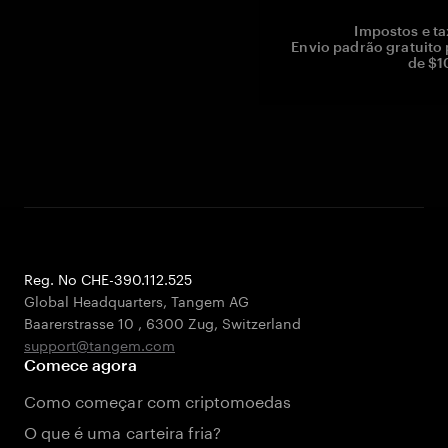
Impostos e ta
Envio padrão gratuito
de $1
Reg. No CHE-390.112.525
Global Headquarters, Tangem AG
Baarerstrasse 10
,
6300 Zug
,
Switzerland
support@tangem.com
Comece agora
Como começar com criptomoedas
O que é uma carteira fria?