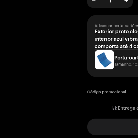
Adicionar porta-cartõe
Exterior preto el
interior azul vibr
comporta até 4 c
Porta-car
Tamanho: 10
Código promocional
Entrega 