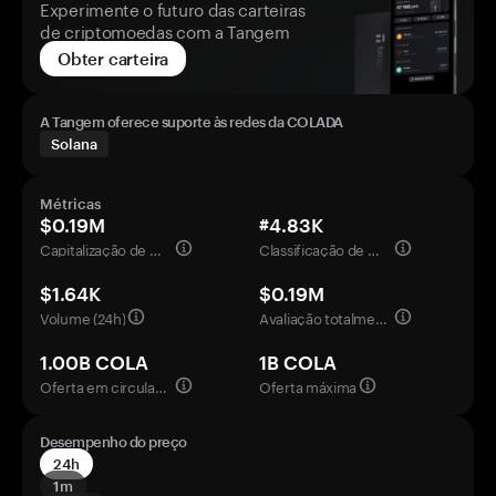
Experimente o futuro das carteiras
de criptomoedas com a Tangem
Obter carteira
A Tangem oferece suporte às redes da COLADA
Solana
Métricas
$0.19M
#4.83K
Capitalização de mercado
Classificação de mercado
$1.64K
$0.19M
Volume (24h)
Avaliação totalmente diluída
1.00B COLA
1B COLA
Oferta em circulação
Oferta máxima
Desempenho do preço
24h
1m