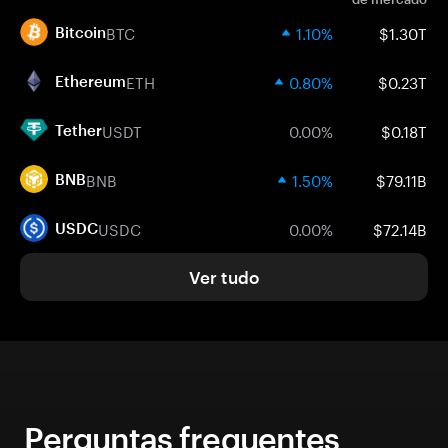
BTC
1.10%
$1.30T
Bitcoin
ETH
0.80%
$0.23T
Ethereum
USDT
0.00%
$0.18T
Tether
BNB
1.50%
$79.11B
BNB
USDC
0.00%
$72.14B
USDC
Ver tudo
Perguntas frequentes