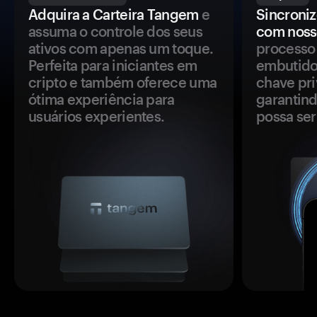
Adquira a Carteira Tangem
e
Sincroniz
assuma o controle dos seus
com noss
ativos com apenas um toque.
processo 
Perfeita para iniciantes em
embutido
cripto e também oferece uma
chave pri
ótima experiência para
garantind
usuários experientes.
possa se