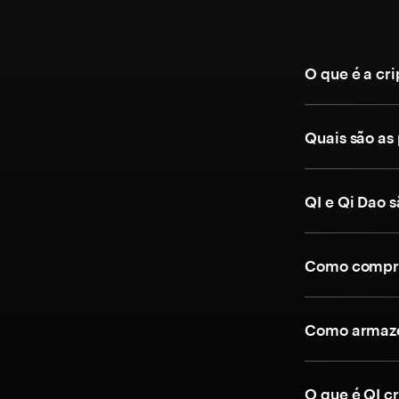
O que é a cr
Quais são as
QI e Qi Dao 
Como compra
Como armaze
O que é QI c