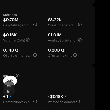
Métricas
$0.70M
#3.22K
Capitalização de mercado
Classificação de mercado
$0.16K
$1.01M
Volume (24h)
Avaliação totalmente diluída
0.14B QI
0.20B QI
Oferta em circulação
Oferta máxima
Insights
24h
1w
1m
+ 1
- $0.18K
Compradores experientes
Pressão de compra