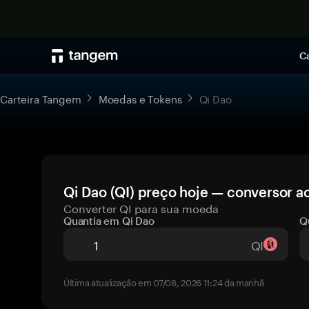
Ca
Carteira Tangem
Moedas e Tokens
Qi Dao
Qi Dao (QI) preço hoje — conversor ao
Converter QI para sua moeda
Quantia em Qi Dao
Q
QI
Última atualização em 07/08, 2026 11:24 da manhã