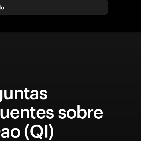
do
guntas
quentes sobre
ao (QI)