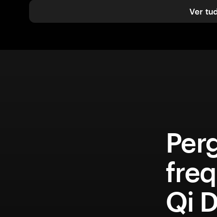
Ver tu
Per
fre
Qi D