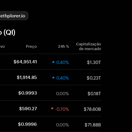
ethplorer.io
 (QI)
Capitalização
ivo
Preço
24h %
de mercado
0.40%
$1.30T
$64,951.41
0.40%
$0.23T
$1,914.85
0.00%
$0.18T
$0.9993
-0.70%
$78.60B
$590.27
0.00%
$71.88B
$0.9996