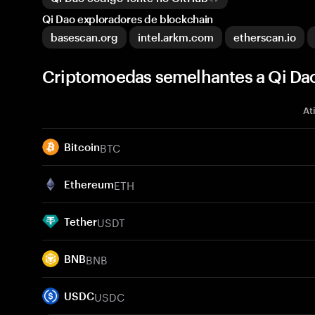
Qi Dao exploradores de blockchain
basescan.org
intel.arkm.com
etherscan.io
Criptomoedas semelhantes a Qi Dao
At
BTC
Bitcoin
ETH
Ethereum
USDT
Tether
BNB
BNB
USDC
USDC