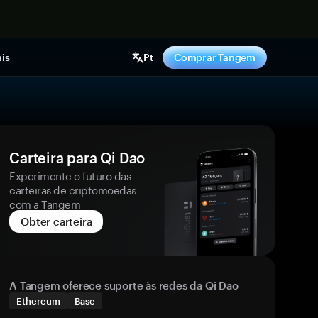
gora
is
Pt
Comprar Tangem
Carteira para Qi Dao
Experimente o futuro das
carteiras de criptomoedas
com a Tangem
Obter carteira
A Tangem oferece suporte às redes da Qi Dao
Ethereum
Base