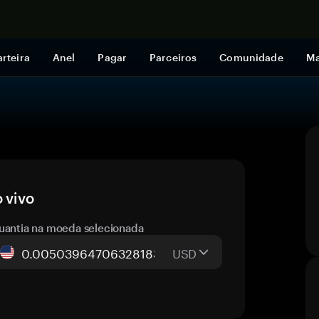
Comprar a
rteira
Anel
Pagar
Parceiros
Comunidade
Ma
 vivo
uantia na moeda selecionada
USD