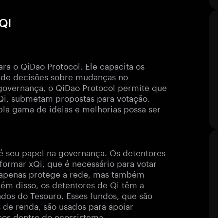
QI
ra o QiDao Protocol. Ele capacita os
a de decisões sobre mudanças no
 governança, o QiDao Protocol permite que
Qi, submetam propostas para votação.
la gama de ideias e melhorias possa ser
 é seu papel na governança. Os detentores
formar xQi, que é necessário para votar
 apenas protege a rede, mas também
lém disso, os detentores de Qi têm a
ndos do Tesouro. Esses fundos, que são
s de renda, são usados para apoiar
iços dentro do ecossistema.