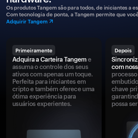
Os produtos Tangem são para todos, de iniciantes a esp
Com tecnologia de ponta, a Tangem permite que você co
Adquirir Tangem
Primeiramente
Depois
Adquira a Carteira Tangem
e
Sincroniz
assuma o controle dos seus
com noss
ativos com apenas um toque.
processo 
Perfeita para iniciantes em
embutido
cripto e também oferece uma
chave pri
ótima experiência para
garantind
usuários experientes.
possa se