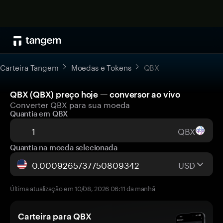
Carteira Tangem
Moedas e Tokens
QBX
QBX (QBX) preço hoje — conversor ao vivo
Converter QBX para sua moeda
Quantia em QBX
QBX
Quantia na moeda selecionada
USD
Última atualização em 10/08, 2026 06:11 da manhã
Carteira para QBX