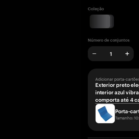
Coleção
Número de conjuntos
Adicionar porta-cartõe
Exterior preto el
interior azul vibr
comporta até 4 c
Porta-car
Tamanho: 10