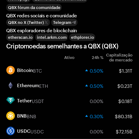
QBX fórum da comunidade
QBX redes sociais e comunidade
QBX no X (Twitter)
Telegram
QBX exploradores de blockchain
etherscan.io
intel.arkm.com
ethplorer.io
Criptomoedas semelhantes a QBX (QBX)
Capitalização
Ativo
24h %
de mercado
BTC
0.50%
$1.31T
Bitcoin
ETH
0.50%
$0.23T
Ethereum
USDT
0.00%
$0.18T
Tether
BNB
0.30%
$80.31B
BNB
USDC
0.00%
$72.15B
USDC