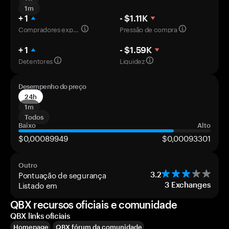
1m
+ 1
- $1.11K
Compradores experientes
Pressão de compra
+ 1
- $1.59K
Detentores
Liquidez
Desempenho do preço
24h
1m
Todos
Baixo
Alto
$0,00089949
$0,00093301
Outro
Pontuação de segurança
3.2
Listado em
3
Exchanges
QBX recursos oficiais e comunidade
QBX links oficiais
Homepage
QBX fórum da comunidade