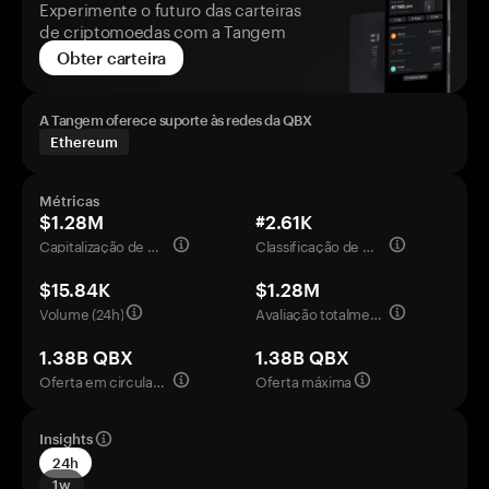
Experimente o futuro das carteiras
de criptomoedas com a Tangem
Obter carteira
A Tangem oferece suporte às redes da QBX
Ethereum
Métricas
$1.28M
#2.61K
Capitalização de mercado
Classificação de mercado
$15.84K
$1.28M
Volume (24h)
Avaliação totalmente diluída
1.38B QBX
1.38B QBX
Oferta em circulação
Oferta máxima
Insights
24h
1w