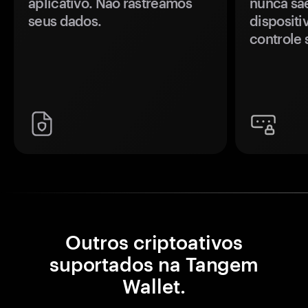
aplicativo. Não rastreamos
nunca sa
seus dados.
disposit
controle 
Outros criptoativos
suportados na Tangem
Wallet.