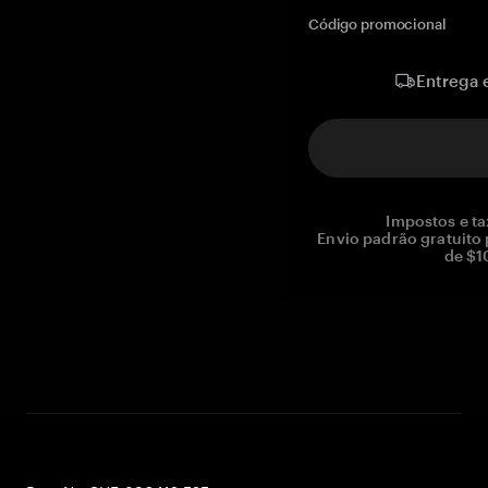
Código promocional
Entrega 
Impostos e ta
Envio padrão gratuito
de $1