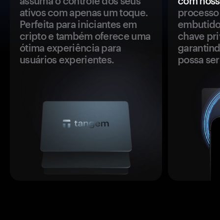
assuma o controle dos seus
com noss
ativos com apenas um toque.
processo 
Perfeita para iniciantes em
embutido
cripto e também oferece uma
chave pri
ótima experiência para
garantind
usuários experientes.
possa se