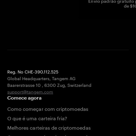
Envio padrão gratuito
de $1
Reg. No CHE-390.112.525
Global Headquarters, Tangem AG
Baarerstrasse 10
,
6300 Zug
,
Switzerland
support@tangem.com
Comece agora
Como começar com criptomoedas
O que é uma carteira fria?
Melhores carteiras de criptomoedas