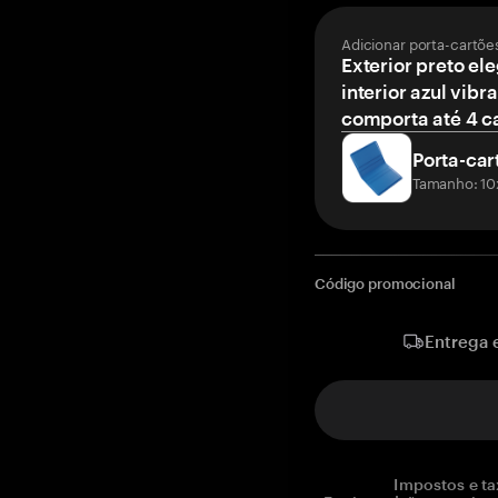
Adicionar porta-cartõe
Exterior preto el
interior azul vibr
comporta até 4 c
Porta-car
Tamanho: 10
Código promocional
Entrega 
Impostos e ta