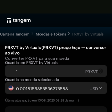
Carteira Tangem
Moedas e Tokens
PRXVT by Virtuals
PRXVT by Virtuals (PRXVT) preço hoje — conversor
ao vivo
Converter PRXVT para sua moeda
Quantia em PRXVT by Virtuals
PRXVT
Quantia na moeda selecionada
USD
Última atualização em 10/08, 2026 08:28 da manhã