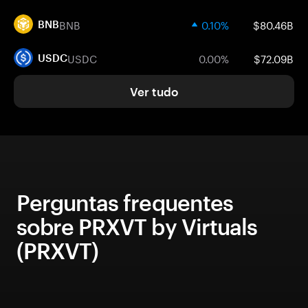
BNB
0.10%
$80.46B
BNB
USDC
0.00%
$72.09B
USDC
Ver tudo
Perguntas frequentes
sobre PRXVT by Virtuals
(PRXVT)