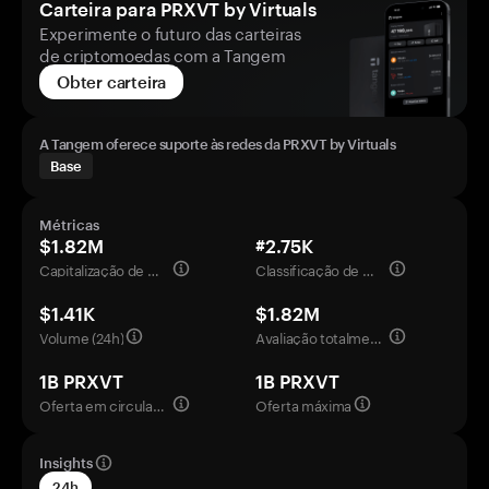
Carteira para PRXVT by Virtuals
Experimente o futuro das carteiras
de criptomoedas com a Tangem
Obter carteira
A Tangem oferece suporte às redes da PRXVT by Virtuals
Base
Métricas
$1.82M
#2.75K
Capitalização de mercado
Classificação de mercado
$1.41K
$1.82M
Volume (24h)
Avaliação totalmente diluída
1B PRXVT
1B PRXVT
Oferta em circulação
Oferta máxima
Insights
24h