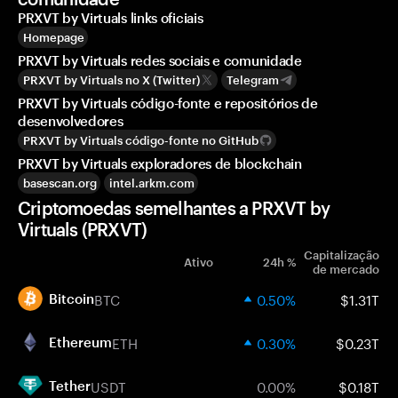
PRXVT by Virtuals links oficiais
Homepage
PRXVT by Virtuals redes sociais e comunidade
PRXVT by Virtuals no X (Twitter)
Telegram
PRXVT by Virtuals código-fonte e repositórios de
desenvolvedores
PRXVT by Virtuals código-fonte no GitHub
PRXVT by Virtuals exploradores de blockchain
basescan.org
intel.arkm.com
Criptomoedas semelhantes a PRXVT by
Virtuals (PRXVT)
Capitalização
Ativo
24h %
de mercado
BTC
0.50%
$1.31T
Bitcoin
ETH
0.30%
$0.23T
Ethereum
USDT
0.00%
$0.18T
Tether