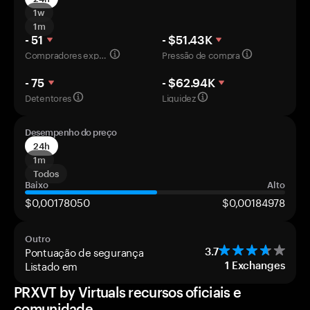
1w
1m
- 51
- $51.43K
Compradores experientes
Pressão de compra
- 75
- $62.94K
Detentores
Liquidez
Desempenho do preço
24h
1m
Todos
Baixo
Alto
$0,00178050
$0,00184978
Outro
Pontuação de segurança
3.7
Listado em
1
Exchanges
PRXVT by Virtuals recursos oficiais e
comunidade