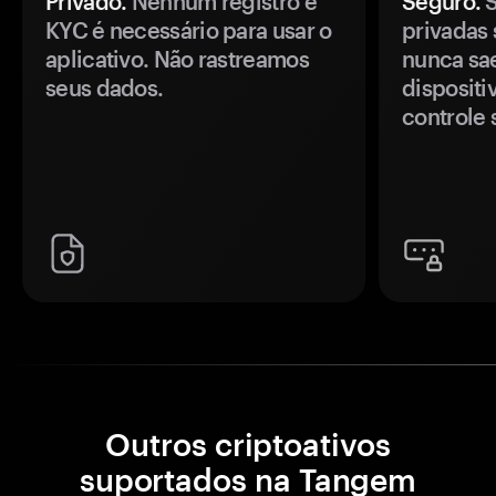
Privado.
Nenhum registro e
Seguro.
S
KYC é necessário para usar o
privadas 
aplicativo. Não rastreamos
nunca sa
seus dados.
disposit
controle 
Outros criptoativos
suportados na Tangem