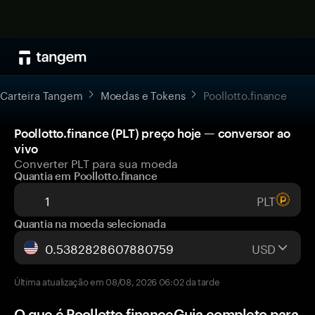
Carteira Tangem
Moedas e Tokens
Poollotto.finance
Poollotto.finance (PLT) preço hoje — conversor ao
vivo
Converter PLT para sua moeda
Quantia em Poollotto.finance
PLT
Quantia na moeda selecionada
USD
Última atualização em 08/08, 2026 06:02 da tarde
O que é Poollotto.financeGuia completo para