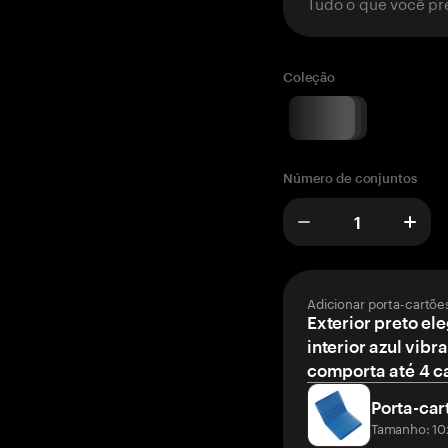
Tudo o que você pr
Coleção
Número de conjuntos
Adicionar porta-cartõe
Exterior preto el
interior azul vibr
comporta até 4 c
Porta-car
Tamanho: 10