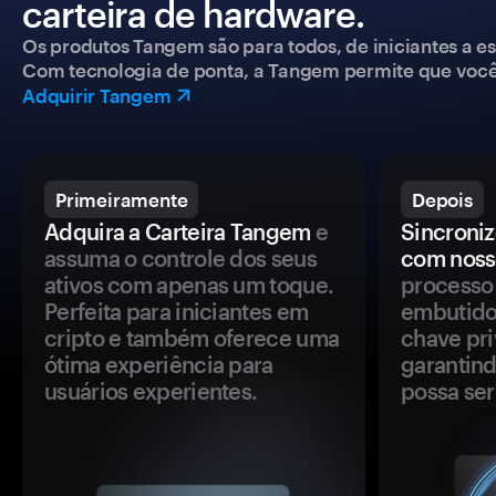
carteira de hardware.
Os produtos Tangem são para todos, de iniciantes a esp
Com tecnologia de ponta, a Tangem permite que você co
Adquirir Tangem
Primeiramente
Depois
Adquira a Carteira Tangem
e
Sincroniz
assuma o controle dos seus
com noss
ativos com apenas um toque.
processo 
Perfeita para iniciantes em
embutido
cripto e também oferece uma
chave pri
ótima experiência para
garantind
usuários experientes.
possa se