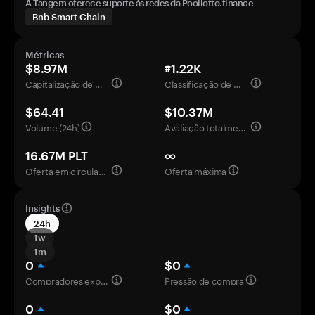
A Tangem oferece suporte às redes da Poollotto.finance
Bnb Smart Chain
Métricas
$8.97M
#1.22K
Capitalização de mercado
Classificação de mercado
$64.41
$10.37M
Volume (24h)
Avaliação totalmente diluída
16.67M PLT
∞
Oferta em circulação
Oferta máxima
Insights
24h
1w
1m
0
$0
Compradores experientes
Pressão de compra
0
$0