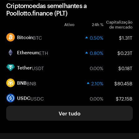
Criptomoedas semelhantes a
Poollotto.finance (PLT)
Capitalização
Ativo
24h %
de mercado
BTC
0.50%
$1.31T
Bitcoin
ETH
0.80%
$0.23T
Ethereum
USDT
0.00%
$0.18T
Tether
BNB
2.10%
$80.45B
BNB
USDC
0.00%
$72.15B
USDC
Ver tudo