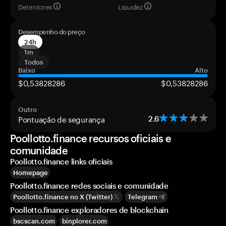
Detentores
Liquidez
Desempenho do preço
24h
1m
Todos
Baixo
Alto
$0,53828286
$0,53828286
Outro
Pontuação de segurança
2.6
Poollotto.finance recursos oficiais e
comunidade
Poollotto.finance links oficiais
Homepage
Poollotto.finance redes sociais e comunidade
Poollotto.finance no X (Twitter)
Telegram
Poollotto.finance exploradores de blockchain
bscscan.com
binplorer.com