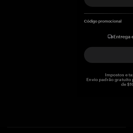
Código promocional
Entrega 
Impostos e ta
Envio padrão gratuito
de $1