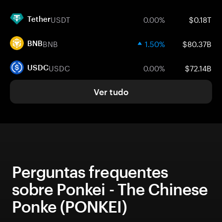
USDT
0.00%
$0.18T
Tether
BNB
1.50%
$80.37B
BNB
USDC
0.00%
$72.14B
USDC
Ver tudo
Perguntas frequentes
sobre Ponkei - The Chinese
Ponke (PONKEI)