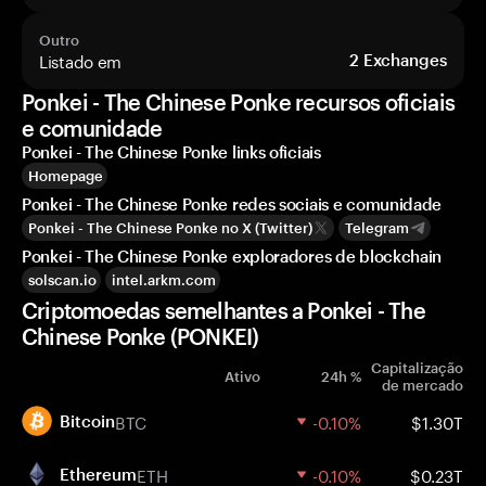
Outro
Listado em
2
Exchanges
Ponkei - The Chinese Ponke recursos oficiais
e comunidade
Ponkei - The Chinese Ponke links oficiais
Homepage
Ponkei - The Chinese Ponke redes sociais e comunidade
Ponkei - The Chinese Ponke no X (Twitter)
Telegram
Ponkei - The Chinese Ponke exploradores de blockchain
solscan.io
intel.arkm.com
Criptomoedas semelhantes a Ponkei - The
Chinese Ponke (PONKEI)
Capitalização
Ativo
24h %
de mercado
BTC
-0.10%
$1.30T
Bitcoin
ETH
-0.10%
$0.23T
Ethereum