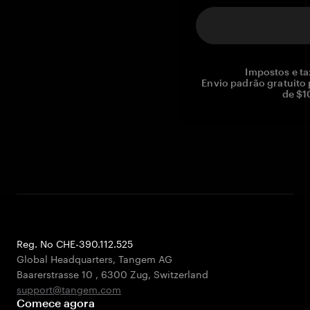
Impostos e ta
Envio padrão gratuito
de $1
Reg. No CHE-390.112.525
Global Headquarters, Tangem AG
Baarerstrasse 10
,
6300 Zug
,
Switzerland
support@tangem.com
Comece agora