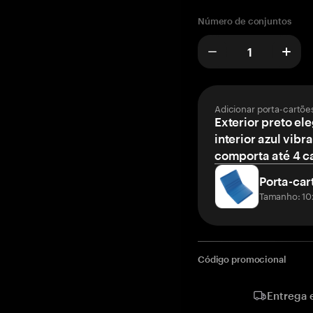
Número de conjuntos
Adicionar porta-cartõe
Exterior preto el
interior azul vibr
comporta até 4 c
Porta-car
Tamanho: 10
Código promocional
Entrega 