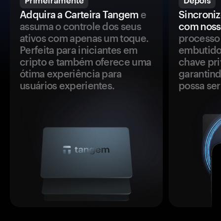
Primeiramente
Depois
Adquira a Carteira Tangem
e
Sincroniz
assuma o controle dos seus
com noss
ativos com apenas um toque.
processo 
Perfeita para iniciantes em
embutido
cripto e também oferece uma
chave pri
ótima experiência para
garantind
usuários experientes.
possa se