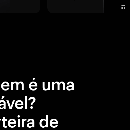
gem é uma
ável?
teira de