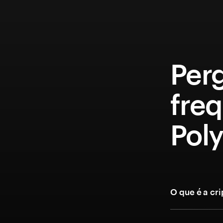
Per
fre
Pol
O que é a c