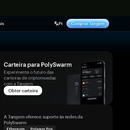
gora
is
Pt
Comprar Tangem
Carteira para PolySwarm
Experimente o futuro das
carteiras de criptomoedas
com a Tangem
Obter carteira
A Tangem oferece suporte às redes da
PolySwarm
Ethereum
Polygon Pos