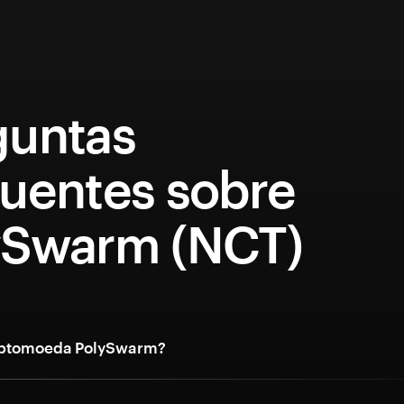
guntas
quentes sobre
ySwarm (NCT)
riptomoeda PolySwarm?