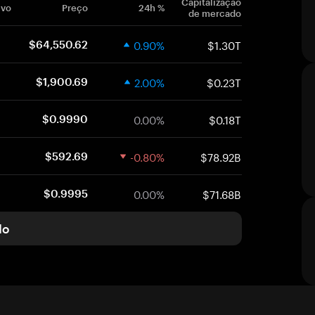
Capitalização
ivo
Preço
24h %
de mercado
0.90%
$1.30T
$64,550.62
2.00%
$0.23T
$1,900.69
0.00%
$0.18T
$0.9990
-0.80%
$78.92B
$592.69
0.00%
$71.68B
$0.9995
do