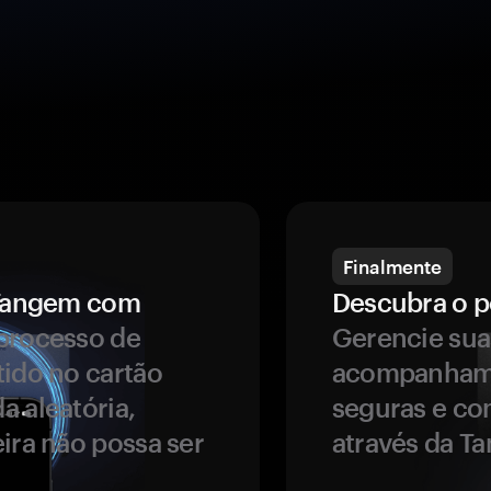
Finalmente
a Tangem com
Descubra o p
processo de
Gerencie sua
tido no cartão
acompanhame
a aleatória,
seguras e co
ira não possa ser
através da T