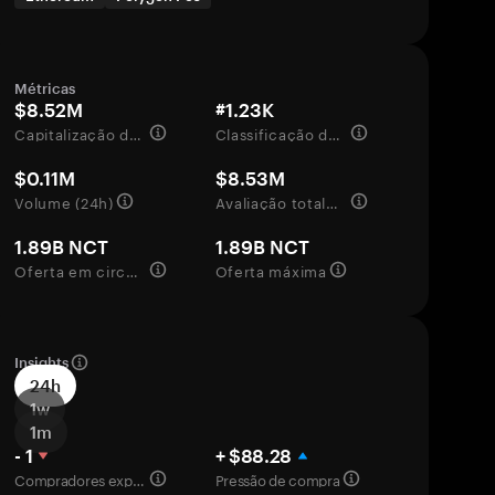
Métricas
$8.52M
#1.23K
Capitalização de mercado
Classificação de mercado
$0.11M
$8.53M
Volume (24h)
Avaliação totalmente diluída
1.89B NCT
1.89B NCT
Oferta em circulação
Oferta máxima
Insights
24h
1w
1m
- 1
+ $88.28
Compradores experientes
Pressão de compra