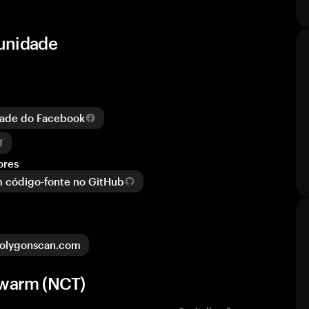
munidade
ade do Facebook
ores
 código-fonte no GitHub
olygonscan.com
Swarm (NCT)