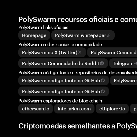
PolySwarm recursos oficiais e co
PolySwarm links oficiais
Homepage
PolySwarm whitepaper
PolySwarm redes sociais e comunidade
PolySwarm no X (Twitter)
PolySwarm Comunid
PolySwarm Comunidade do Reddit
Telegram
PolySwarm código-fonte e repositórios de desenvolved
PolySwarm código-fonte no GitHub
PolySwarm
PolySwarm código-fonte no GitHub
PolySwarm exploradores de blockchain
etherscan.io
intel.arkm.com
ethplorer.io
p
Criptomoedas semelhantes a Poly