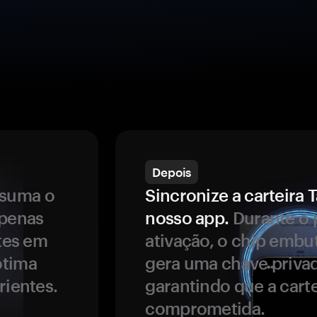
Depois
ssuma o
Sincronize a carteir
apenas
nosso app.
Durante o 
ntes em
ativação, o chip embu
ótima
gera uma chave privad
rientes.
garantindo que a carte
comprometida.