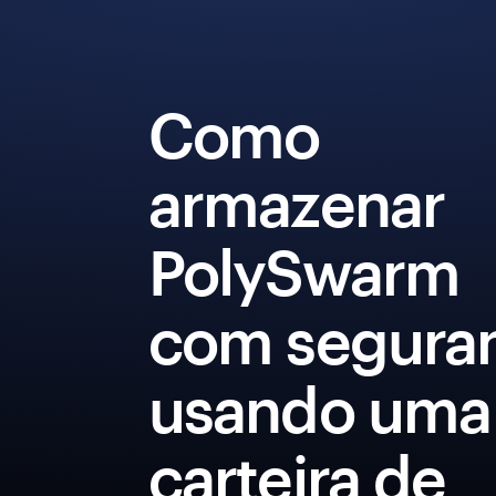
Como
armazenar
PolySwarm
com segura
usando uma
carteira de