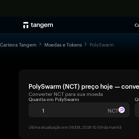
Ca
Carteira Tangem
Moedas e Tokens
PolySwarm
PolySwarm (NCT) preço hoje — conver
Converter NCT para sua moeda
Quantia em PolySwarm
Q
NCT
Última atualização em 06/08, 2026 10:59 da manhã