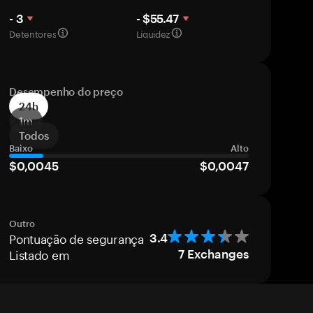
- 3
- $55.47
Detentores
Liquidez
Desempenho do preço
24h
1m
Todos
Baixo
Alto
$0,0045
$0,0047
Outro
Pontuação de segurança
3.4
Listado em
7
Exchanges