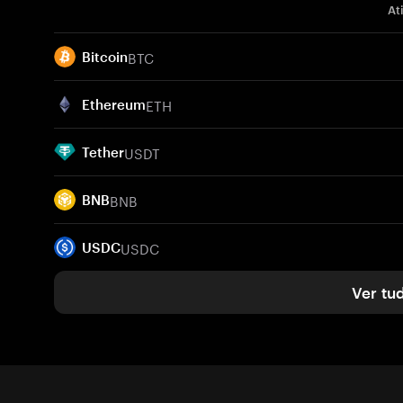
At
BTC
Bitcoin
ETH
Ethereum
USDT
Tether
BNB
BNB
USDC
USDC
Ver tu