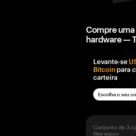
Compre uma c
hardware — 
Levante-se
U
Bitcoin
para começar sua
carteira
Cada carteira Ta
Escolha o seu c
recompensa em BT
carteira que só v
corretora.
BTC grátis em t
Conjunto de 3 c
pedir.
Mais seguro