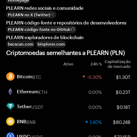
Homepage
PLEARN redes sociais e comunidade
PLEARN no X (Twitter)
PLEARN código-fonte e repositórios de desenvolvedores
PLEARN código-fonte no GitHub
PLEARN exploradores de blockchain
bscscan.com
binplorer.com
Criptomoedas semelhantes a PLEARN (PLN)
Capitalização
Ativo
24h %
de mercado
BTC
-0.30%
$1.30T
Bitcoin
ETH
0.00%
$0.23T
Ethereum
USDT
0.00%
$0.18T
Tether
BNB
1.40%
$80.24B
BNB
USDC
0.00%
$72.15B
USDC