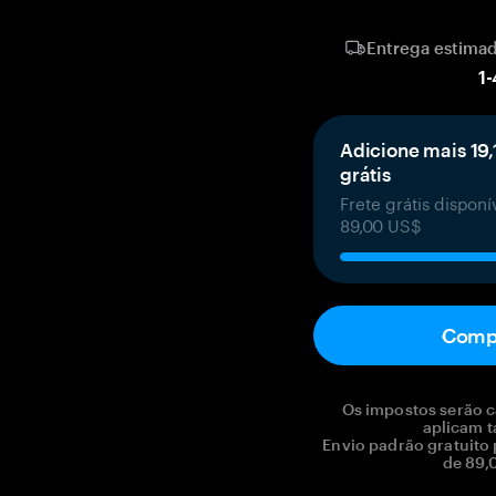
Entrega estima
1
-
Adicione mais 19,
grátis
Frete grátis dispon
89,00 US$
Comp
Os impostos serão c
aplicam t
Envio padrão gratuito
de 89,