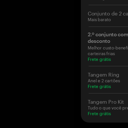
Aterrissará em s
autocustódia.
Conjunto de 2 c
O crédito será 
Mais barato
a ativação.
2.º conjunto co
desconto
Melhor custo-benefí
carteiras frias
Frete grátis
Tangem Ring
Anel e 2 cartões
Frete grátis
Tangem Pro Kit
Tudo o que você pr
Frete grátis