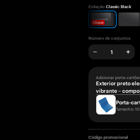
Coleção
Classic Black
Clique
Número de conjuntos
Adicionar porta-cartõe
Exterior preto ele
vibrante – compor
Porta-car
Tamanho: 10
Código promocional