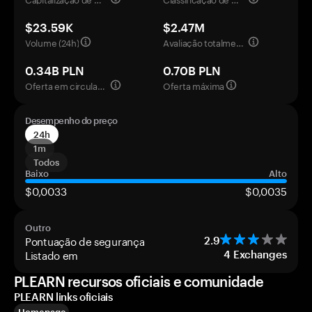
$23.59K
$2.47M
Volume (24h)
Avaliação totalmente diluída
0.34B PLN
0.70B PLN
Oferta em circulação
Oferta máxima
Desempenho do preço
24h
1m
Todos
Baixo
Alto
$0,0033
$0,0035
Outro
Pontuação de segurança
2.9
Listado em
4
Exchanges
PLEARN recursos oficiais e comunidade
PLEARN links oficiais