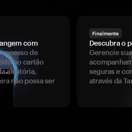
Finalmente
a Tangem com
Descubra o p
processo de
Gerencie sua
tido no cartão
acompanhame
a aleatória,
seguras e co
ira não possa ser
através da T