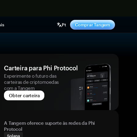
gora
is
Pt
Comprar Tangem
Carteira para Phi Protocol
Experimente o futuro das
carteiras de criptomoedas
com a Tangem
Obter carteira
A Tangem oferece suporte às redes da Phi
Protocol
Solana