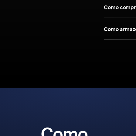
Como compra
Como armaze
Como