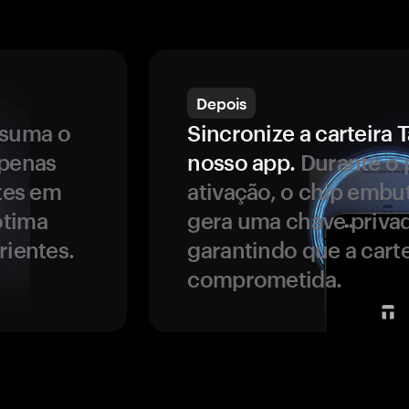
Depois
ssuma o
Sincronize a carteir
apenas
nosso app.
Durante o 
ntes em
ativação, o chip embu
ótima
gera uma chave privad
rientes.
garantindo que a carte
comprometida.