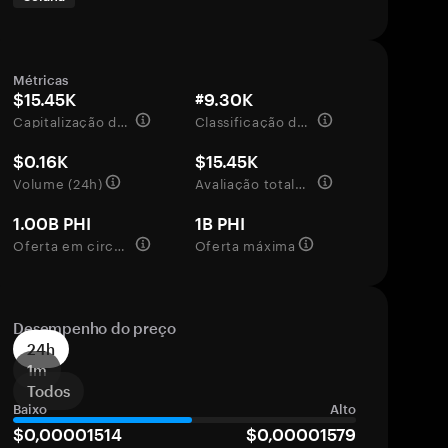
Métricas
$15.45K
#9.30K
Capitalização de mercado
Classificação de mercado
$0.16K
$15.45K
Volume (24h)
Avaliação totalmente diluída
1.00B PHI
1B PHI
Oferta em circulação
Oferta máxima
Desempenho do preço
24h
1m
Todos
Baixo
Alto
$0,00001514
$0,00001579