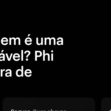
gem é uma
ável? Phi
ira de