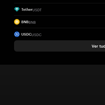
USDT
Tether
BNB
BNB
USDC
USDC
Ver tu