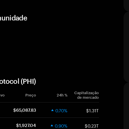
omunidade
tocol (PHI)
Capitalização
ivo
Preço
24h %
de mercado
0.70%
$1.31T
$65,087.83
0.90%
$0.23T
$1,927.04