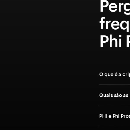
Per
fre
Phi 
O que é a cr
Quais são as
PHI e Phi Pr