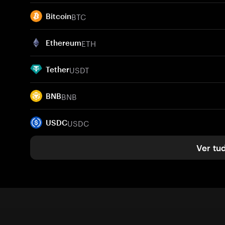
BTC
Bitcoin
ETH
Ethereum
USDT
Tether
BNB
BNB
USDC
USDC
Ver tu