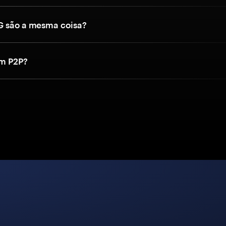
G são a mesma coisa?
um P2P?