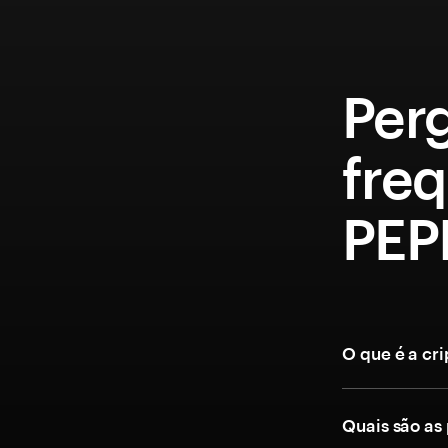
Per
fre
PEP
O que é a cr
Quais são as