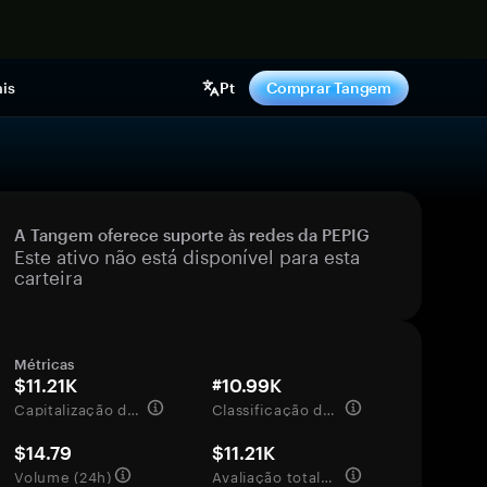
gora
is
Pt
Comprar Tangem
A Tangem oferece suporte às redes da PEPIG
Este ativo não está disponível para esta
carteira
Métricas
$11.21K
#10.99K
Capitalização de mercado
Classificação de mercado
$14.79
$11.21K
Volume (24h)
Avaliação totalmente diluída