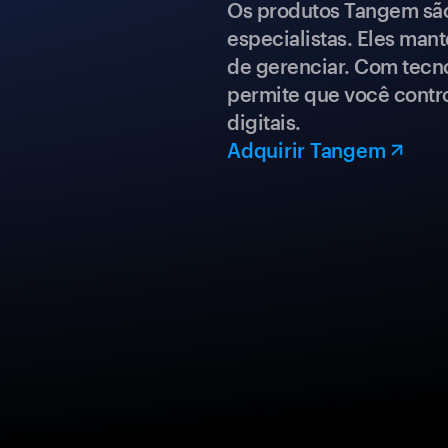
Os produtos Tangem são 
especialistas. Eles mant
de gerenciar. Com tecn
permite que você contro
digitais.
Adquirir Tangem