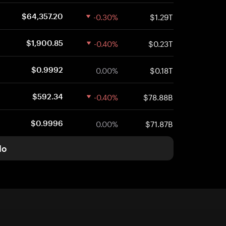
-0.30%
$1.29T
$64,357.20
-0.40%
$0.23T
$1,900.85
0.00%
$0.18T
$0.9992
-0.40%
$78.88B
$592.34
0.00%
$71.87B
$0.9996
do