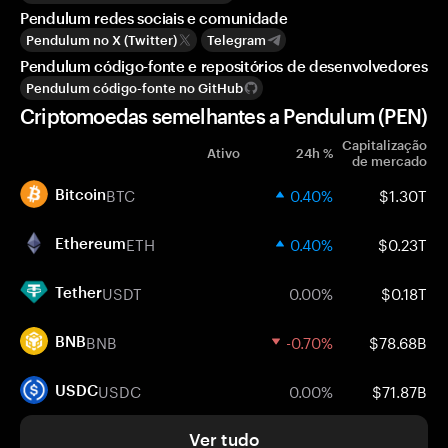
Pendulum redes sociais e comunidade
Pendulum no X (Twitter)
Telegram
Pendulum código-fonte e repositórios de desenvolvedores
Pendulum código-fonte no GitHub
Criptomoedas semelhantes a Pendulum (PEN)
Capitalização
Ativo
24h %
de mercado
BTC
0.40%
$1.30T
Bitcoin
ETH
0.40%
$0.23T
Ethereum
USDT
0.00%
$0.18T
Tether
BNB
-0.70%
$78.68B
BNB
USDC
0.00%
$71.87B
USDC
Ver tudo