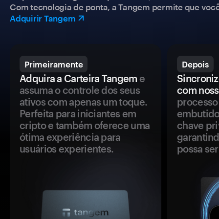
Com tecnologia de ponta, a Tangem permite que você co
Adquirir Tangem
Primeiramente
Depois
Adquira a Carteira Tangem
e
Sincroniz
assuma o controle dos seus
com noss
ativos com apenas um toque.
processo 
Perfeita para iniciantes em
embutido
cripto e também oferece uma
chave pri
ótima experiência para
garantind
usuários experientes.
possa se