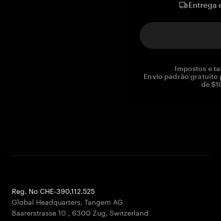
Entrega 
Impostos e ta
Envio padrão gratuito
de $1
Reg. No CHE-390.112.525
Global Headquarters, Tangem AG
Baarerstrasse 10
,
6300 Zug
,
Switzerland