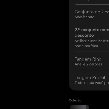
Conjunto de 2 c
Mais barato
2.º conjunto co
desconto
Melhor custo-benefí
carteiras frias
Tangem Ring
Anel e 2 cartões
Tangem Pro Kit
Tudo o que você pr
Coleção