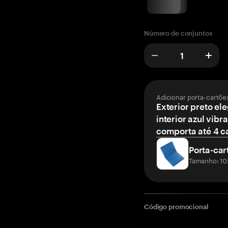
Número de conjuntos
Adicionar porta-cartõe
Exterior preto el
interior azul vibr
comporta até 4 c
Porta-car
Tamanho: 10
Código promocional