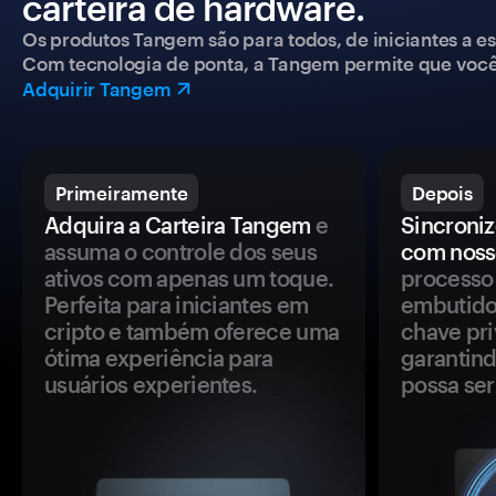
carteira de hardware.
Os produtos Tangem são para todos, de iniciantes a esp
Com tecnologia de ponta, a Tangem permite que você co
Adquirir Tangem
Primeiramente
Depois
Adquira a Carteira Tangem
e
Sincroniz
assuma o controle dos seus
com noss
ativos com apenas um toque.
processo 
Perfeita para iniciantes em
embutido
cripto e também oferece uma
chave pri
ótima experiência para
garantind
usuários experientes.
possa se