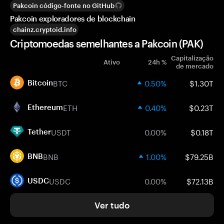
Pakcoin código-fonte no GitHub
Pakcoin exploradores de blockchain
chainz.cryptoid.info
Criptomoedas semelhantes a Pakcoin (PAK)
Capitalização
Ativo
24h %
de mercado
BTC
0.50%
$1.30T
Bitcoin
ETH
0.40%
$0.23T
Ethereum
USDT
0.00%
$0.18T
Tether
BNB
1.00%
$79.25B
BNB
USDC
0.00%
$72.13B
USDC
Ver tudo