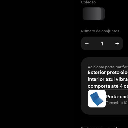
Coleção
Número de conjuntos
Adicionar porta-cartõe
Exterior preto el
interior azul vibr
comporta até 4 c
Porta-car
Tamanho: 10