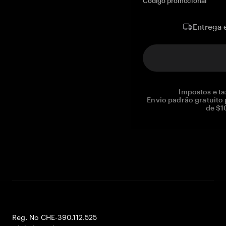
Código promocional
Entrega 
Impostos e ta
Envio padrão gratuito
de $1
Reg. No CHE-390.112.525