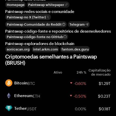
Homepage
Paintswap whitepaper
Paintswap redes sociais e comunidade
Paintswap no X (Twitter)
Paintswap Comunidade do Reddit
Telegram
Paintswap código-fonte e repositórios de desenvolvedores
Paintswap código-fonte no GitHub
Paintswap exploradores de blockchain
sonicscan.org
intel.arkm.com
fantom.dex.guru
Criptomoedas semelhantes a Paintswap
(BRUSH)
Capitalização
Ativo
24h %
de mercado
BTC
-0.60%
$1.29T
Bitcoin
ETH
-0.50%
$0.23T
Ethereum
USDT
0.00%
$0.18T
Tether