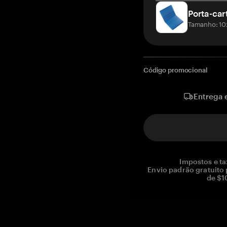
Porta-car
Tamanho: 10
Código promocional
Entrega 
Impostos e ta
Envio padrão gratuito
de $1