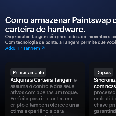
Como armazenar Paintswap 
carteira de hardware.
Os produtos Tangem são para todos, de iniciantes a esp
Com tecnologia de ponta, a Tangem permite que você co
Adquirir Tangem
Primeiramente
Depois
Adquira a Carteira Tangem
e
Sincroniz
assuma o controle dos seus
com noss
ativos com apenas um toque.
processo 
Perfeita para iniciantes em
embutido
cripto e também oferece uma
chave pri
ótima experiência para
garantind