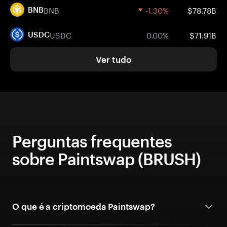
BNB
-1.30%
$78.78B
BNB
USDC
0.00%
$71.91B
USDC
Ver tudo
Perguntas frequentes
sobre Paintswap (BRUSH)
O que é a criptomoeda Paintswap?