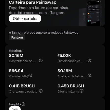
Carteira para Paintswap
Experimente o futuro das carteiras
de criptomoedas com a Tangem
Obter carteira
A Tangem oferece suporte às redes da Paintswap
Fantom
Métricas
$0.16M
#5.02K
Capitalização de mercado
Classificação de mercado
$66.94
$0.16M
Volume (24h)
Avaliação totalmente diluída
0.41B BRUSH
0.45B BRUSH
Oferta em circulação
Oferta máxima
Insights
24h