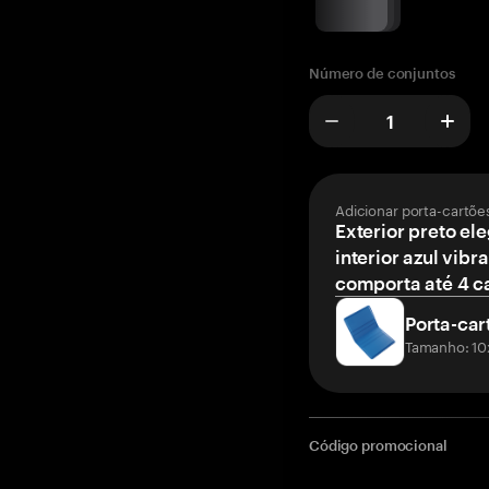
Número de conjuntos
Adicionar porta-cartõe
Exterior preto el
interior azul vibr
comporta até 4 c
Porta-car
Tamanho: 10
Código promocional