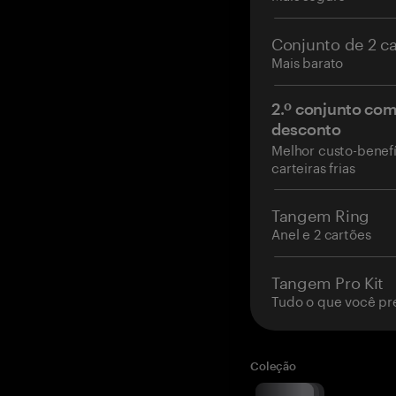
Conjunto de 2 c
Mais barato
2.º conjunto co
desconto
Melhor custo-benefí
carteiras frias
Tangem Ring
Anel e 2 cartões
Tangem Pro Kit
Tudo o que você pr
Coleção