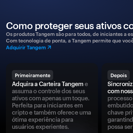
Como proteger seus ativos c
Os produtos Tangem são para todos, de iniciantes a esp
Com tecnologia de ponta, a Tangem permite que você co
Adquirir Tangem
Primeiramente
Depois
Adquira a Carteira Tangem
e
Sincroniz
assuma o controle dos seus
com noss
ativos com apenas um toque.
processo 
Perfeita para iniciantes em
embutido
cripto e também oferece uma
chave pri
ótima experiência para
garantind
usuários experientes.
possa se