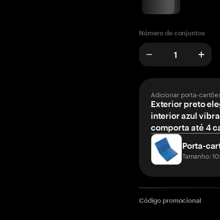
Número de conjuntos
Adicionar porta-cartõe
Exterior preto el
interior azul vibr
comporta até 4 c
Porta-car
Tamanho: 10
Código promocional