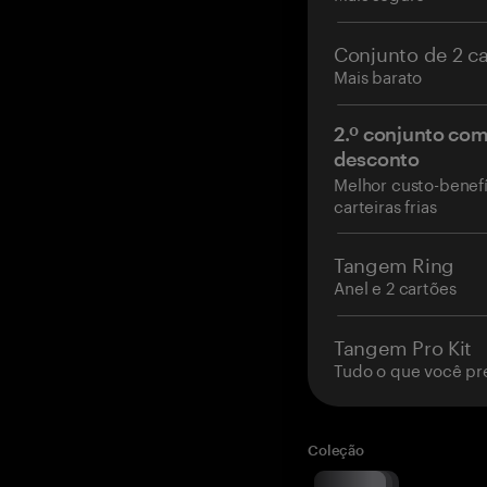
Conjunto de 2 c
Mais barato
2.º conjunto co
desconto
Melhor custo-benefí
carteiras frias
Tangem Ring
Anel e 2 cartões
Tangem Pro Kit
Tudo o que você pr
Coleção