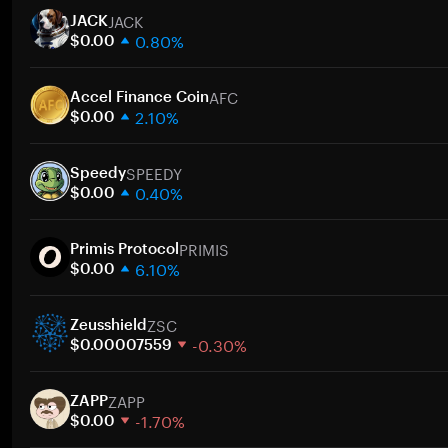
JACK
JACK
0.80%
$0.00
1 semana
AFC
30 dias
Accel Finance Coin
2.10%
Capitalização de mercado
$0.00
1 semana
Ir
SPEEDY
30 dias
Speedy
0.40%
Capitalização de mercado
$0.00
1 semana
Ir
PRIMIS
30 dias
Primis Protocol
6.10%
Capitalização de mercado
$0.00
1 semana
Ir
ZSC
30 dias
Zeusshield
-0.30%
Capitalização de mercado
$0.00007559
1 semana
Ir
ZAPP
30 dias
ZAPP
-1.70%
Capitalização de mercado
$0.00