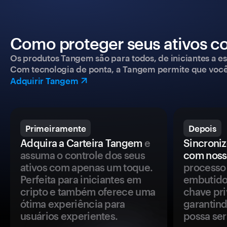
Como proteger seus ativos c
Os produtos Tangem são para todos, de iniciantes a esp
Com tecnologia de ponta, a Tangem permite que você co
Adquirir Tangem
Primeiramente
Depois
Adquira a Carteira Tangem
e
Sincroniz
assuma o controle dos seus
com noss
ativos com apenas um toque.
processo 
Perfeita para iniciantes em
embutido
cripto e também oferece uma
chave pri
ótima experiência para
garantind
usuários experientes.
possa se