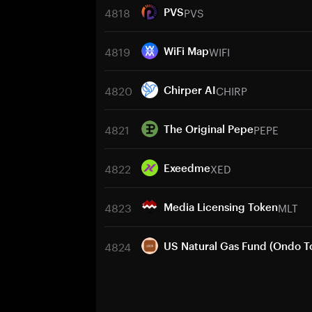
4818
PVS
PVS
4819
WIFI
WiFi Map
4820
CHIRP
Chirper AI
4821
PEPE
The Original Pepe
4822
XED
Exeedme
4823
MLT
Media Licensing Token
4824
US Natural Gas Fund (Ondo T