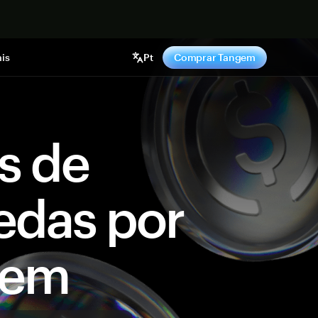
gora
is
Pt
Comprar Tangem
s de
edas por
gem