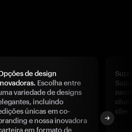
Opções de design
Supor
inovadoras.
Escolha entre
Supor
uma variedade de designs
nece
elegantes, incluindo
chat 
edições únicas em co-
clien
branding e nossa inovadora
carteira em formato de