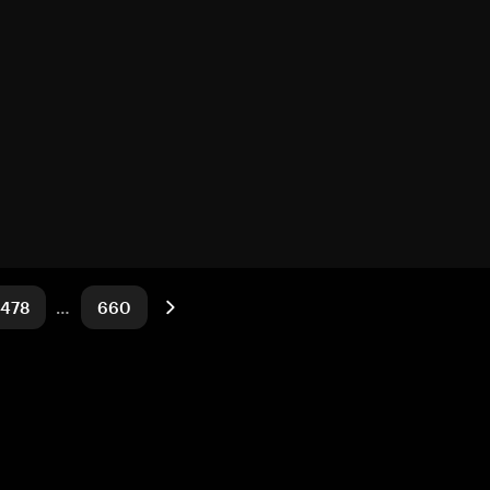
478
…
660