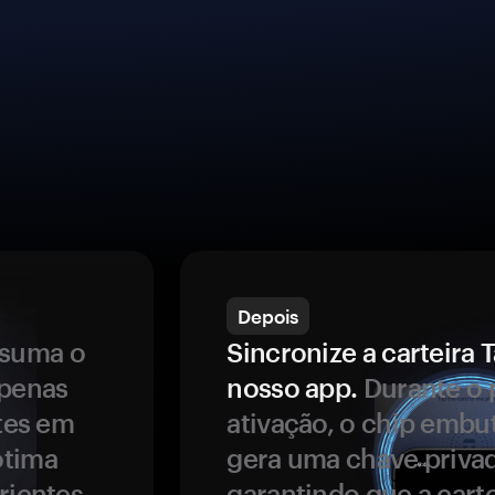
Depois
ssuma o
Sincronize a carteir
apenas
nosso app.
Durante o 
ntes em
ativação, o chip embu
ótima
gera uma chave privad
rientes.
garantindo que a carte