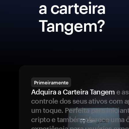
a carteira
Tangem?
Primeiramente
Adquira a Carteira Tangem
e a
controle dos seus ativos com 
um toque. Perfeita para inicia
cripto e também oferece uma 
experiência para usuários expe