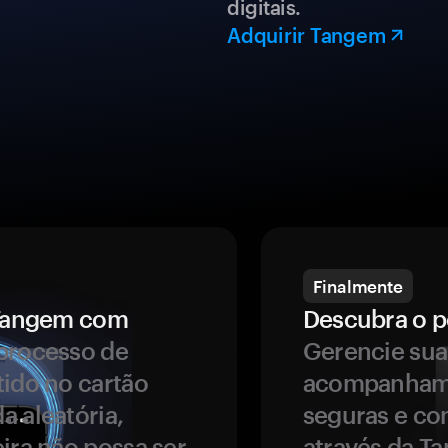
digitais.
Adquirir Tangem
Finalmente
a Tangem com
Descubra o p
processo de
Gerencie sua
tido no cartão
acompanhame
a aleatória,
seguras e co
ira não possa ser
através da T