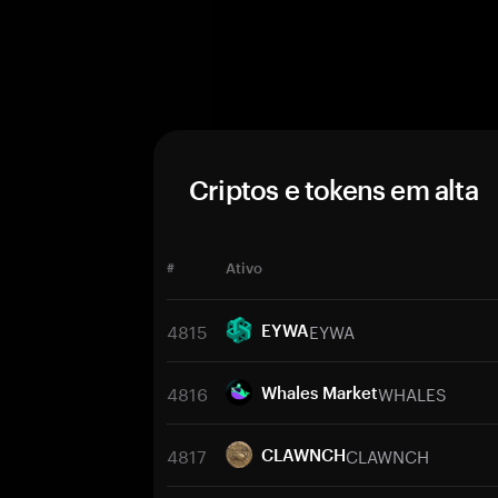
Criptos e tokens em alta
#
Ativo
4815
EYWA
EYWA
4816
WHALES
Whales Market
4817
CLAWNCH
CLAWNCH