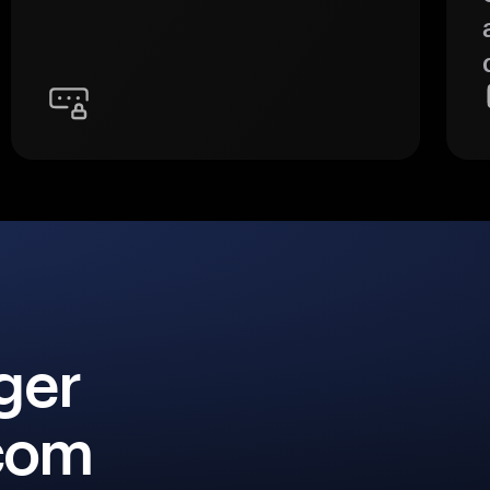
ger
 com