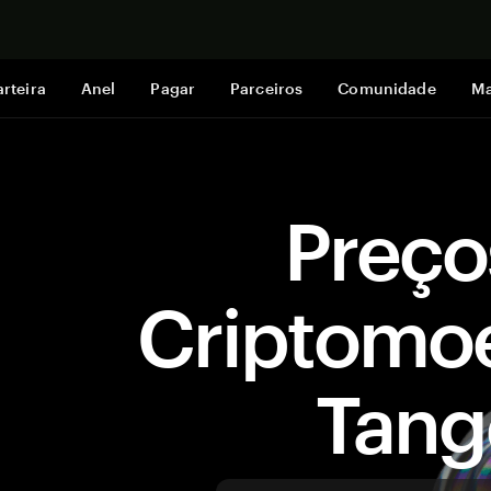
Comprar a
rteira
Anel
Pagar
Parceiros
Comunidade
Ma
Preço
Criptomo
Tan