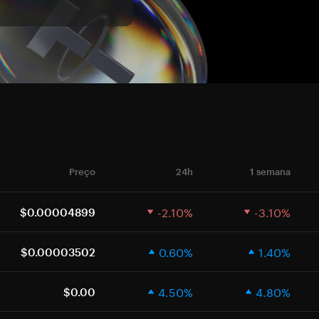
Preço
24h
1 semana
-2.10%
-3.10%
$0.00004899
0.60%
1.40%
$0.00003502
4.50%
4.80%
$0.00