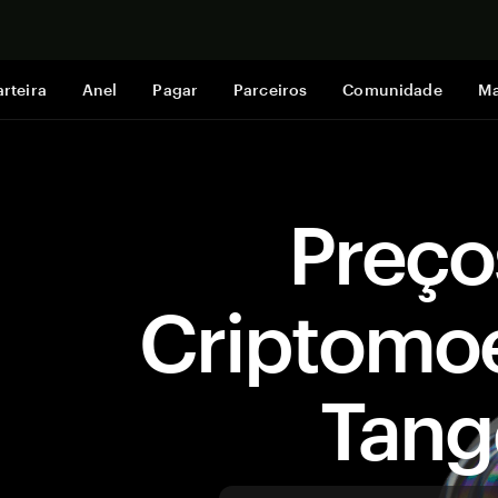
Comprar a
rteira
Anel
Pagar
Parceiros
Comunidade
Ma
Preço
Criptomo
Tan