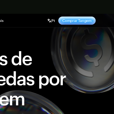
gora
is
Pt
Comprar Tangem
s de
edas por
gem