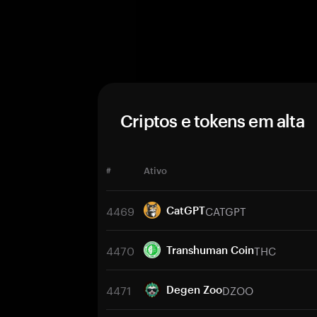
Criptos e tokens em alta
#
Ativo
4469
CATGPT
CatGPT
4470
THC
Transhuman Coin
4471
DZOO
Degen Zoo