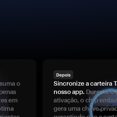
Depois
ssuma o
Sincronize a carteir
apenas
nosso app.
Durante o 
ntes em
ativação, o chip embu
ótima
gera uma chave privad
rientes.
garantindo que a carte