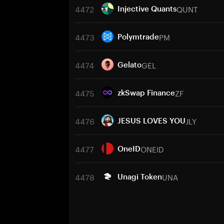
4472
QUNT
Injective Quants
4473
PM
Polymtrade
4474
GEL
Gelato
4475
ZF
zkSwap Finance
4476
JLY
JESUS LOVES YOU
4477
ONEID
OneID
4478
UNA
Unagi Token