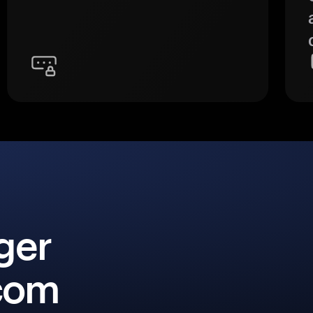
ger
 com