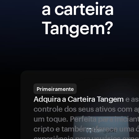
a carteira
Tangem?
Primeiramente
Adquira a Carteira Tangem
e a
controle dos seus ativos com 
um toque. Perfeita para inicia
cripto e também oferece uma 
experiência para usuários expe