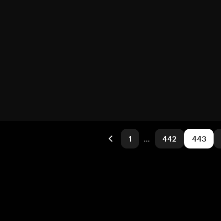
1
…
442
443