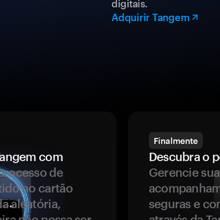
digitais.
Adquirir Tangem
Finalmente
a Tangem com
Descubra o p
processo de
Gerencie sua
tido no cartão
acompanhame
a aleatória,
seguras e co
ira não possa ser
através da T