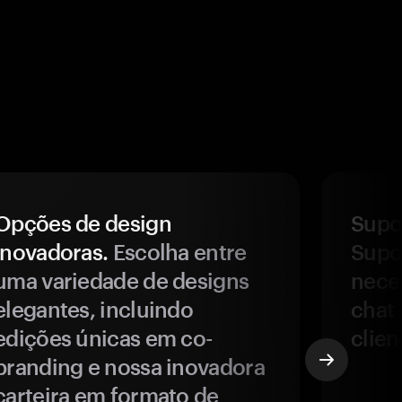
Opções de design
Supor
inovadoras.
Escolha entre
Supor
uma variedade de designs
nece
elegantes, incluindo
chat 
edições únicas em co-
clien
branding e nossa inovadora
carteira em formato de