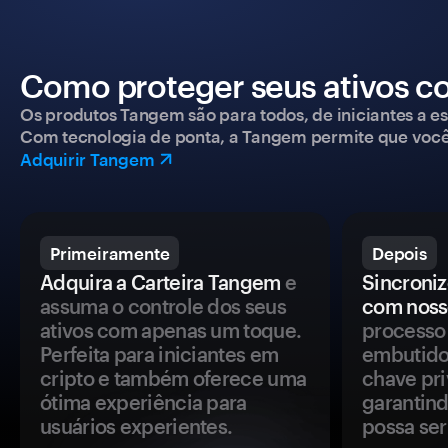
Como proteger seus ativos c
Os produtos Tangem são para todos, de iniciantes a esp
Com tecnologia de ponta, a Tangem permite que você co
Adquirir Tangem
Primeiramente
Depois
Adquira a Carteira Tangem
e
Sincroniz
assuma o controle dos seus
com noss
ativos com apenas um toque.
processo 
Perfeita para iniciantes em
embutido
cripto e também oferece uma
chave pri
ótima experiência para
garantind
usuários experientes.
possa se