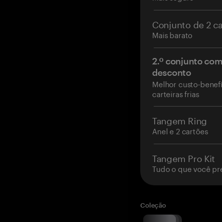
Conjunto de 2 c
Mais barato
2.º conjunto co
desconto
Melhor custo-benefí
carteiras frias
Tangem Ring
Anel e 2 cartões
Tangem Pro Kit
Tudo o que você pr
Coleção