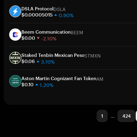
1 semana
Ir
DSLA
30 dias
DSLA Protocol
0.90%
Capitalização de mercado
$0.00005015
1 semana
Ir
BEEM
30 dias
Beem Communication
-2.10%
Capitalização de mercado
$0.00
1 semana
Ir
STMXN
30 dias
Staked Tenbin Mexican Peso
3.10%
Capitalização de mercado
$0.06
1 semana
Ir
AM
30 dias
Aston Martin Cognizant Fan Token
1.20%
Capitalização de mercado
$0.10
1 semana
Ir
30 dias
Capitalização de mercado
1
…
424
Ir