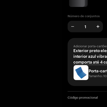
Número de conjuntos
Adicionar porta-cartõe
Exterior preto el
interior azul vibr
comporta até 4 c
Porta-car
Tamanho: 10
Código promocional