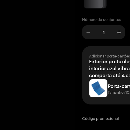
Número de conjuntos
Adicionar porta-cartõe
Exterior preto el
interior azul vibr
comporta até 4 c
Porta-car
Tamanho: 10
Código promocional