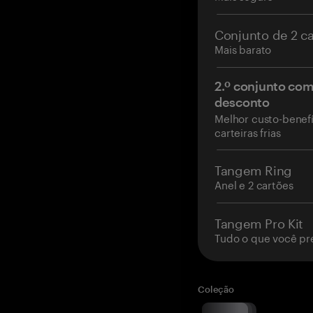
Conjunto de 2 c
Mais barato
2.º conjunto co
desconto
Melhor custo-benefí
carteiras frias
Tangem Ring
Anel e 2 cartões
Tangem Pro Kit
Tudo o que você pr
Coleção