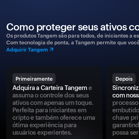
Como proteger seus ativos c
Os produtos Tangem são para todos, de iniciantes a esp
Com tecnologia de ponta, a Tangem permite que você co
Adquirir Tangem
Primeiramente
Depois
Adquira a Carteira Tangem
e
Sincroniz
assuma o controle dos seus
com noss
ativos com apenas um toque.
processo 
Perfeita para iniciantes em
embutido
cripto e também oferece uma
chave pri
ótima experiência para
garantind
usuários experientes.
possa se