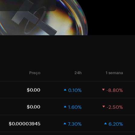
Preço
24h
1 semana
0.10%
-8.80%
$0.00
1.60%
-2.50%
$0.00
7.30%
6.20%
$0.00003945