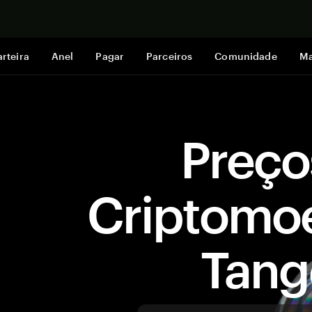
Comprar a
rteira
Anel
Pagar
Parceiros
Comunidade
Ma
Preço
Criptomo
Tan