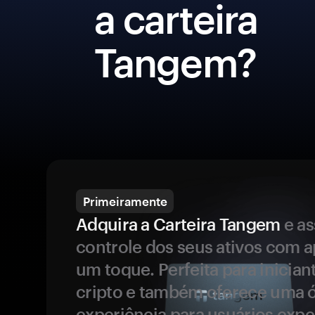
a carteira
Tangem?
Primeiramente
Adquira a Carteira Tangem
e a
controle dos seus ativos com 
um toque. Perfeita para inicia
cripto e também oferece uma 
experiência para usuários expe