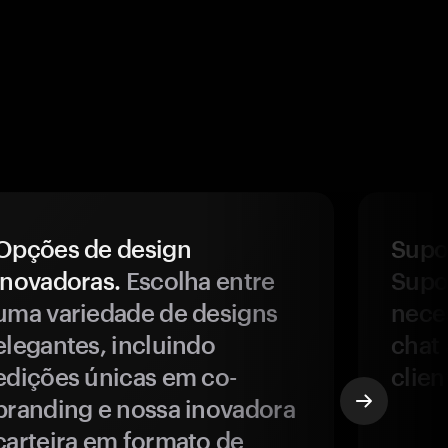
Opções de design
Supor
inovadoras.
Escolha entre
Supor
uma variedade de designs
nece
elegantes, incluindo
chat 
edições únicas em co-
clien
branding e nossa inovadora
carteira em formato de