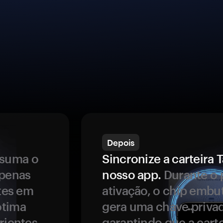
Depois
ssuma o
Sincronize a carteir
apenas
nosso app.
Durante o 
ntes em
ativação, o chip embu
ótima
gera uma chave privad
rientes.
garantindo que a carte