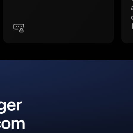
ger
 com