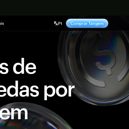
gora
is
Pt
Comprar Tangem
s de
edas por
gem