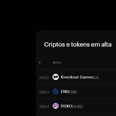
Criptos e tokens em alta
#
Ativo
3862
GG
Knockout Games
3863
END
END
3864
DUKO
DUKO