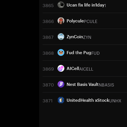
3865
1
Ucan fix life in1day
3866
PCULE
Polycule
3867
ZYN
ZynCoin
3868
FUD
Fud the Pug
3869
AICELL
AICell
3870
NBASIS
Nest Basis Vault
3871
UNHX
UnitedHealth xStock