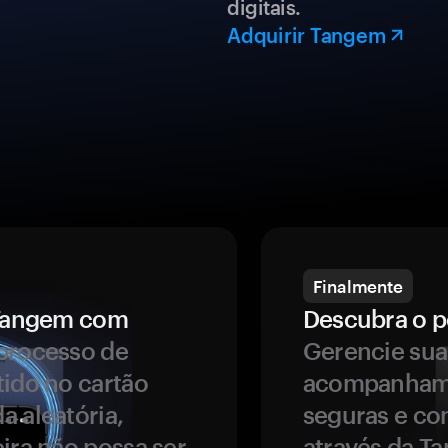
digitais.
Adquirir Tangem
Finalmente
a Tangem com
Descubra o p
processo de
Gerencie sua
tido no cartão
acompanhame
a aleatória,
seguras e co
ira não possa ser
através da T