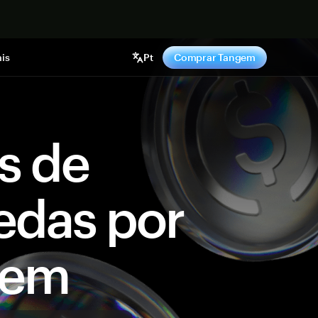
gora
is
Pt
Comprar Tangem
s de
edas por
gem