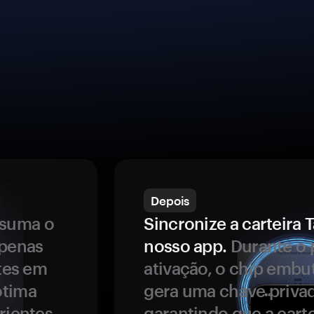
Depois
ssuma o
Sincronize a carteir
apenas
nosso app.
Durante o 
ntes em
ativação, o chip embu
ótima
gera uma chave privad
rientes.
garantindo que a carte