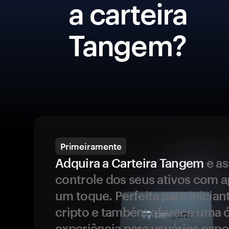
a carteira
Tangem?
Primeiramente
Adquira a Carteira Tangem
e a
controle dos seus ativos com 
um toque. Perfeita para inicia
cripto e também oferece uma 
experiência para usuários expe