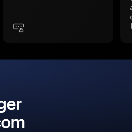
ger
 com