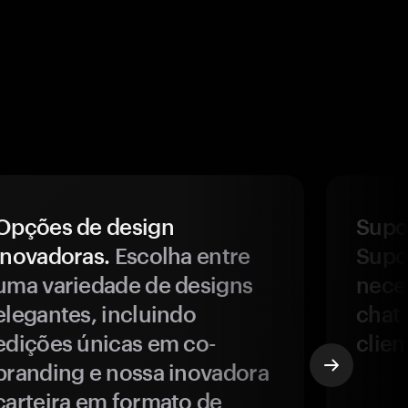
Opções de design
Supor
inovadoras.
Escolha entre
Supor
uma variedade de designs
nece
elegantes, incluindo
chat 
edições únicas em co-
clien
branding e nossa inovadora
carteira em formato de