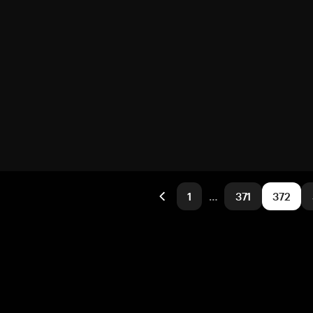
1
…
371
372