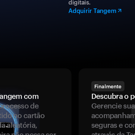
digitais.
Adquirir Tangem
Finalmente
a Tangem com
Descubra o p
processo de
Gerencie sua
tido no cartão
acompanhame
a aleatória,
seguras e co
ira não possa ser
através da T