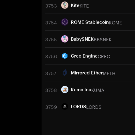
3753
KITE
Kite
3754
ROME
ROME Stablecoin
3755
BBSNEK
BabySNEK
3756
CREO
Creo Engine
3757
METH
Mirrored Ether
3758
KUMA
Kuma Inu
3759
LORDS
LORDS