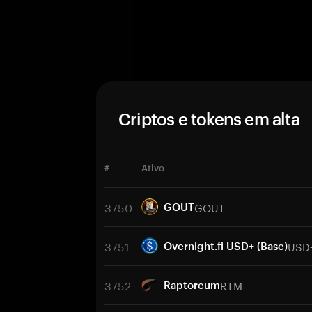
Criptos e tokens em alta
#
Ativo
3750
GOUT
GOUT
3751
USD
Overnight.fi USD+ (Base)
3752
RTM
Raptoreum