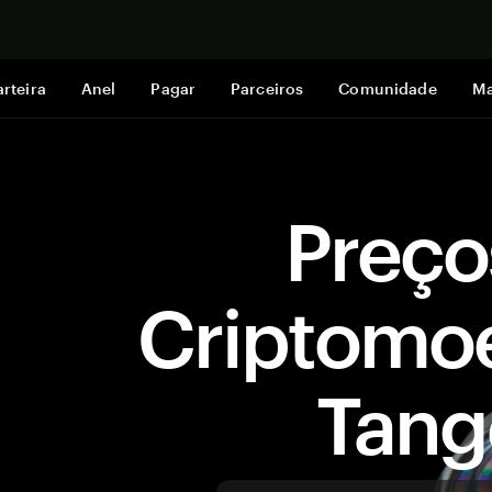
Comprar a
rteira
Anel
Pagar
Parceiros
Comunidade
Ma
Preço
Criptomo
Tan