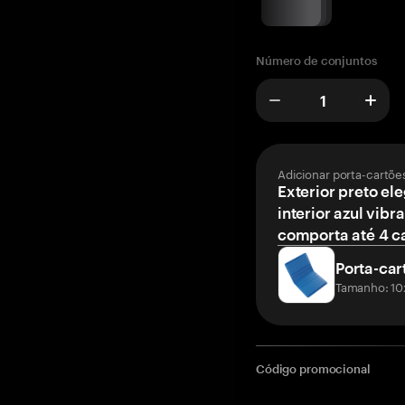
Número de conjuntos
Adicionar porta-cartõe
Exterior preto el
interior azul vibr
comporta até 4 c
Porta-car
Tamanho: 10
Código promocional