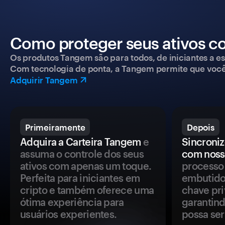
Como proteger seus ativos c
Os produtos Tangem são para todos, de iniciantes a esp
Com tecnologia de ponta, a Tangem permite que você co
Adquirir Tangem
Primeiramente
Depois
Adquira a Carteira Tangem
e
Sincroniz
assuma o controle dos seus
com noss
ativos com apenas um toque.
processo 
Perfeita para iniciantes em
embutido
cripto e também oferece uma
chave pri
ótima experiência para
garantind
usuários experientes.
possa se