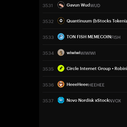
3531
WUD
Gavun Wud
3532
Quantinuum (bStocks Tokeni
3533
FISH
TON FISH MEMECOIN
3534
WIWIWI
wiwiwi
3535
Circle Internet Group • Robi
3536
HEEHEE
HeeeHeee
3537
NVOX
Novo Nordisk xStock