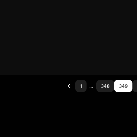
1
…
348
349