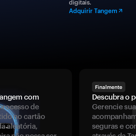
digitais.
Adquirir Tangem
Finalmente
a Tangem com
Descubra o p
processo de
Gerencie sua
tido no cartão
acompanhame
a aleatória,
seguras e co
ira não possa ser
através da T