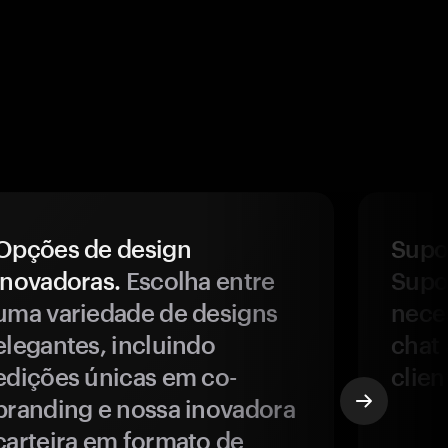
Opções de design
Supor
inovadoras.
Escolha entre
Supor
uma variedade de designs
nece
elegantes, incluindo
chat 
edições únicas em co-
clien
branding e nossa inovadora
carteira em formato de