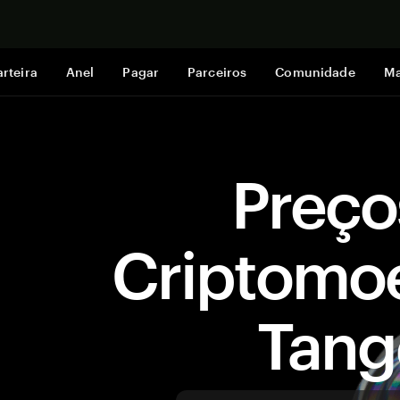
Comprar a
rteira
Anel
Pagar
Parceiros
Comunidade
Ma
Preço
Criptomo
Tan