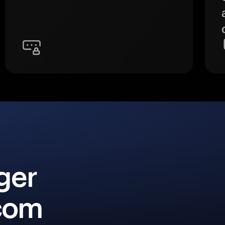
ger
 com