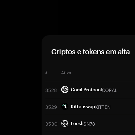
Criptos e tokens em alta
#
Ativo
3528
CORAL
Coral Protocol
3529
KITTEN
Kittenswap
3530
SN78
Loosh