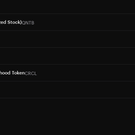
QNTB
zed Stock)
CRCL
nhood Token