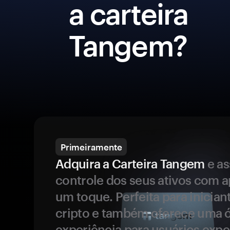
a carteira
Tangem?
Primeiramente
Adquira a Carteira Tangem
e a
controle dos seus ativos com 
um toque. Perfeita para inicia
cripto e também oferece uma 
experiência para usuários expe