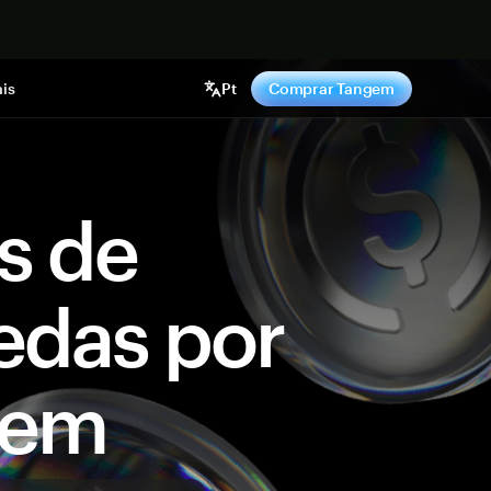
gora
is
Pt
Comprar Tangem
s de
edas por
gem