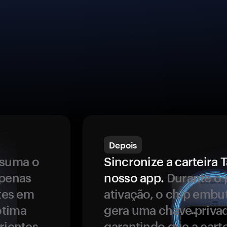
Depois
ssuma o
Sincronize a carteir
apenas
nosso app.
Durante o 
ntes em
ativação, o chip embu
ótima
gera uma chave privad
rientes.
garantindo que a carte