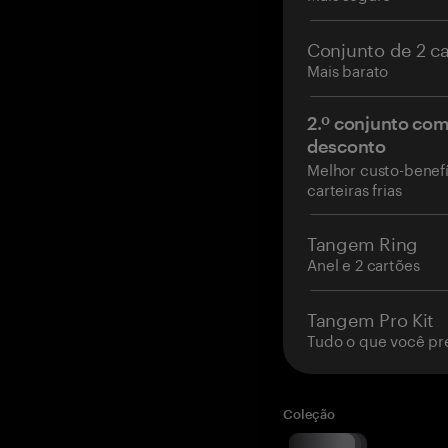
Conjunto de 2 c
Mais barato
2.º conjunto co
desconto
Melhor custo-benefí
carteiras frias
Tangem Ring
Anel e 2 cartões
Tangem Pro Kit
Tudo o que você pr
Coleção