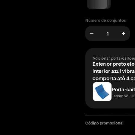
Número de conjuntos
Adicionar porta-cartõe
Exterior preto el
interior azul vibr
comporta até 4 c
Porta-car
Tamanho: 10
Código promocional