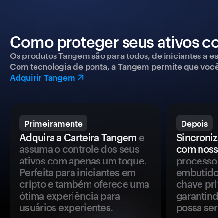
Como proteger seus ativos c
Os produtos Tangem são para todos, de iniciantes a esp
Com tecnologia de ponta, a Tangem permite que você co
Adquirir Tangem
Primeiramente
Depois
Adquira a Carteira Tangem
e
Sincroniz
assuma o controle dos seus
com noss
ativos com apenas um toque.
processo 
Perfeita para iniciantes em
embutido
cripto e também oferece uma
chave pri
ótima experiência para
garantind
usuários experientes.
possa se