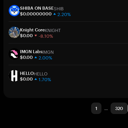
1 semana
Ir
SHIB
30 dias
SHIBA ON BASE
2.20%
Capitalização de mercado
$0.00000000
1 semana
Ir
KNIGHT
30 dias
Knight Core
-8.10%
Capitalização de mercado
$0.00
1 semana
Ir
IMGN
30 dias
IMGN Labs
2.00%
Capitalização de mercado
$0.00
1 semana
Ir
HELLO
30 dias
HELLO
1.70%
Capitalização de mercado
$0.00
1 semana
Ir
30 dias
Capitalização de mercado
1
…
320
Ir