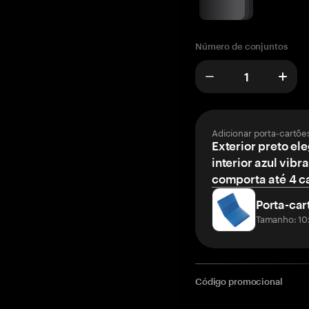
Número de conjuntos
Adicionar porta-cartõe
Exterior preto el
interior azul vibr
comporta até 4 c
Porta-car
Tamanho: 10
Código promocional