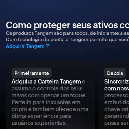
Como proteger seus ativos c
Os produtos Tangem são para todos, de iniciantes a esp
Com tecnologia de ponta, a Tangem permite que você co
Adquirir Tangem
Primeiramente
Depois
Adquira a Carteira Tangem
e
Sincroniz
assuma o controle dos seus
com noss
ativos com apenas um toque.
processo 
Perfeita para iniciantes em
embutido
cripto e também oferece uma
chave pri
ótima experiência para
garantind
usuários experientes.
possa se