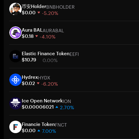
BNBHOLDER
币安Holder
-5.20%
$0.00
1 semana
AURABAL
30 dias
Aura BAL
-4.10%
Capitalização de mercado
$0.18
1 semana
Ir
EEFI
30 dias
Elastic Finance Token
0.00%
Capitalização de mercado
$10.79
1 semana
Ir
HYDX
30 dias
Hydrex
-6.20%
Capitalização de mercado
$0.02
1 semana
Ir
ION
30 dias
Ice Open Network
2.70%
Capitalização de mercado
$0.00006021
1 semana
Ir
FNCT
30 dias
Financie Token
7.00%
Capitalização de mercado
$0.00