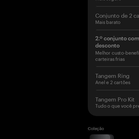
Conjunto de 2 c
Mais barato
2.º conjunto co
desconto
Melhor custo-benefí
carteiras frias
Tangem Ring
Anel e 2 cartões
Tangem Pro Kit
Tudo o que você pr
Coleção