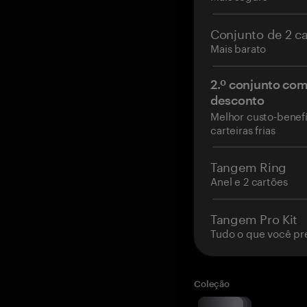
Conjunto de 2 c
Mais barato
2.º conjunto co
desconto
Melhor custo-benefí
carteiras frias
Tangem Ring
Anel e 2 cartões
Tangem Pro Kit
Tudo o que você pr
Coleção