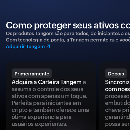
Como proteger seus ativos c
Os produtos Tangem são para todos, de iniciantes a esp
Com tecnologia de ponta, a Tangem permite que você co
Adquirir Tangem
Primeiramente
Depois
Adquira a Carteira Tangem
e
Sincroniz
assuma o controle dos seus
com noss
ativos com apenas um toque.
processo 
Perfeita para iniciantes em
embutido
cripto e também oferece uma
chave pri
ótima experiência para
garantind
usuários experientes.
possa se