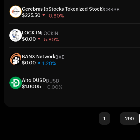
1 semana
Ir
CBRSB
30 dias
Cerebras (bStocks Tokenized Stock)
-0.80%
Capitalização de mercado
$225.50
1 semana
Ir
LOCKIN
30 dias
LOCK IN
-5.80%
Capitalização de mercado
$0.00
1 semana
Ir
BXE
30 dias
BANX Network
1.20%
Capitalização de mercado
$0.00
1 semana
Ir
DUSD
30 dias
Alto DUSD
0.00%
Capitalização de mercado
$1.0005
1 semana
Ir
30 dias
Capitalização de mercado
1
…
290
Ir