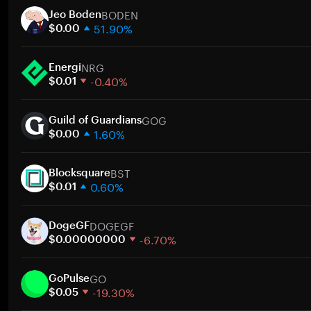
BODEN
Jeo Boden
51.90%
$0.00
1 semana
NRG
30 dias
Energi
-0.40%
Capitalização de mercado
$0.01
1 semana
Ir
GOG
30 dias
Guild of Guardians
1.60%
Capitalização de mercado
$0.00
1 semana
Ir
BST
30 dias
Blocksquare
0.60%
Capitalização de mercado
$0.01
1 semana
Ir
DOGEGF
30 dias
DogeGF
-6.70%
Capitalização de mercado
$0.00000000
1 semana
Ir
GO
30 dias
GoPulse
-19.30%
Capitalização de mercado
$0.05