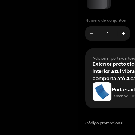
Número de conjuntos
Adicionar porta-cartõe
Exterior preto el
interior azul vibr
comporta até 4 c
Porta-car
Tamanho: 10
Código promocional