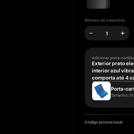
Número de conjuntos
Adicionar porta-cartõe
Exterior preto el
interior azul vibr
comporta até 4 c
Porta-car
Tamanho: 10
Código promocional