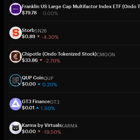
Franklin US Large Cap Multifactor Index ETF (Ondo 
0.00%
$79.78
1 semana
SN26
30 dias
Storb
-4.30%
Capitalização de mercado
$0.89
1 semana
Ir
CMGON
30 dias
Chipotle (Ondo Tokenized Stock)
-2.70%
Capitalização de mercado
$33.86
1 semana
Ir
QUP
30 dias
QUP Coin
0.20%
Capitalização de mercado
$0.00
1 semana
Ir
GT3
30 dias
GT3 Finance
1.50%
Capitalização de mercado
$0.01
1 semana
Ir
KARMA
30 dias
Karma by Virtuals
-19.50%
Capitalização de mercado
$0.00