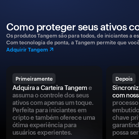
Como proteger seus ativos c
Os produtos Tangem são para todos, de iniciantes a esp
Com tecnologia de ponta, a Tangem permite que você co
Adquirir Tangem
Primeiramente
Depois
Adquira a Carteira Tangem
e
Sincroniz
assuma o controle dos seus
com noss
ativos com apenas um toque.
processo 
Perfeita para iniciantes em
embutido
cripto e também oferece uma
chave pri
ótima experiência para
garantind
usuários experientes.
possa se