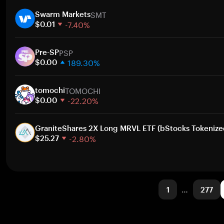
1 semana
Ir
SMT
30 dias
Swarm Markets
-7.40%
Capitalização de mercado
$0.01
1 semana
Ir
PSP
30 dias
Pre-SP
189.30%
Capitalização de mercado
$0.00
1 semana
Ir
TOMOCHI
30 dias
tomochi
-22.20%
Capitalização de mercado
$0.00
1 semana
Ir
30 dias
GraniteShares 2X Long MRVL ETF (bStocks Tokenize
-2.80%
Capitalização de mercado
$25.27
1 semana
Ir
30 dias
Capitalização de mercado
1
…
277
Ir