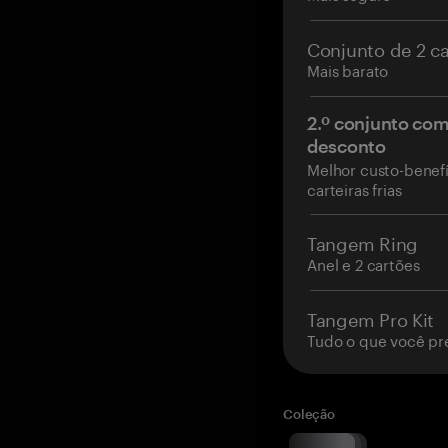
Conjunto de 2 c
Mais barato
2.º conjunto co
desconto
Melhor custo-benefí
carteiras frias
Tangem Ring
Anel e 2 cartões
Tangem Pro Kit
Tudo o que você pr
Coleção