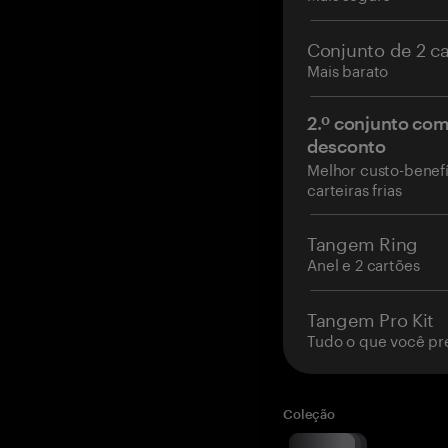
Conjunto de 2 c
Mais barato
2.º conjunto co
desconto
Melhor custo-benefí
carteiras frias
Tangem Ring
Anel e 2 cartões
Tangem Pro Kit
Tudo o que você pr
Coleção