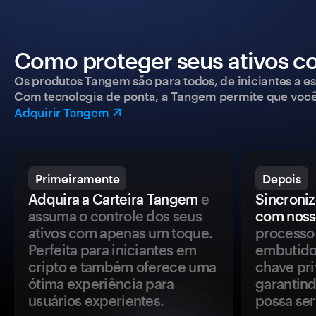
Como proteger seus ativos c
Os produtos Tangem são para todos, de iniciantes a esp
Com tecnologia de ponta, a Tangem permite que você co
Adquirir Tangem
Primeiramente
Depois
Adquira a Carteira Tangem
e
Sincroniz
assuma o controle dos seus
com noss
ativos com apenas um toque.
processo 
Perfeita para iniciantes em
embutido
cripto e também oferece uma
chave pri
ótima experiência para
garantind
usuários experientes.
possa se