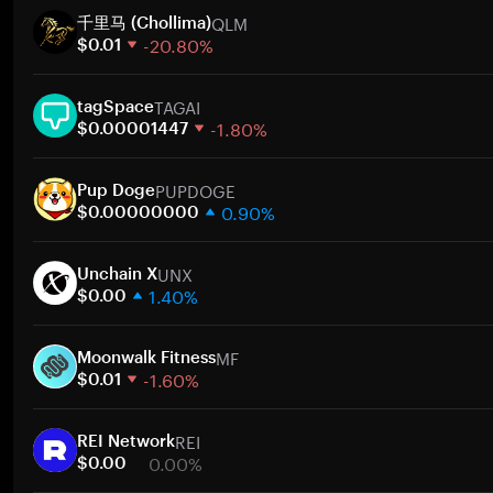
QLM
千里马 (Chollima)
-20.80%
$0.01
1 semana
TAGAI
30 dias
tagSpace
-1.80%
Capitalização de mercado
$0.00001447
1 semana
Ir
PUPDOGE
30 dias
Pup Doge
0.90%
Capitalização de mercado
$0.00000000
1 semana
Ir
UNX
30 dias
Unchain X
1.40%
Capitalização de mercado
$0.00
1 semana
Ir
MF
30 dias
Moonwalk Fitness
-1.60%
Capitalização de mercado
$0.01
1 semana
Ir
REI
30 dias
REI Network
0.00%
Capitalização de mercado
$0.00