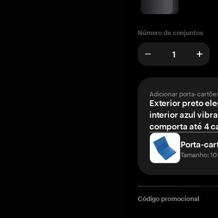
Número de conjuntos
Adicionar porta-cartõe
Exterior preto el
interior azul vibr
comporta até 4 c
Porta-car
Tamanho: 10
Código promocional