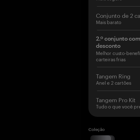
Conjunto de 2 c
Mais barato
2.º conjunto co
desconto
Melhor custo-benefí
carteiras frias
Tangem Ring
Anel e 2 cartões
Tangem Pro Kit
Tudo o que você pr
Coleção