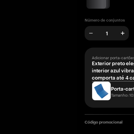
Número de conjuntos
Adicionar porta-cartõe
Exterior preto el
interior azul vibr
comporta até 4 c
Porta-car
Tamanho: 10
Código promocional