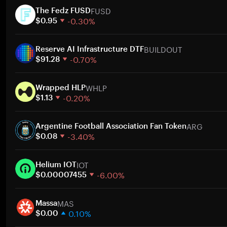
FUSD
The Fedz FUSD
-0.30%
$0.95
1 semana
BUILDOUT
30 dias
Reserve AI Infrastructure DTF
-0.70%
Capitalização de mercado
$91.28
1 semana
Ir
WHLP
30 dias
Wrapped HLP
-0.20%
Capitalização de mercado
$1.13
1 semana
Ir
ARG
30 dias
Argentine Football Association Fan Token
-3.40%
Capitalização de mercado
$0.08
1 semana
Ir
IOT
30 dias
Helium IOT
-6.00%
Capitalização de mercado
$0.00007455
1 semana
Ir
MAS
30 dias
Massa
0.10%
Capitalização de mercado
$0.00