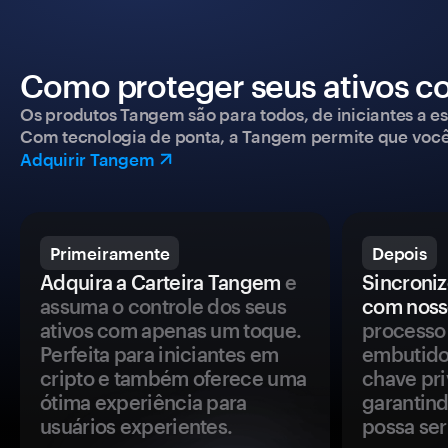
Como proteger seus ativos c
Os produtos Tangem são para todos, de iniciantes a esp
Com tecnologia de ponta, a Tangem permite que você co
Adquirir Tangem
Primeiramente
Depois
Adquira a Carteira Tangem
e
Sincroniz
assuma o controle dos seus
com noss
ativos com apenas um toque.
processo 
Perfeita para iniciantes em
embutido
cripto e também oferece uma
chave pri
ótima experiência para
garantind
usuários experientes.
possa se