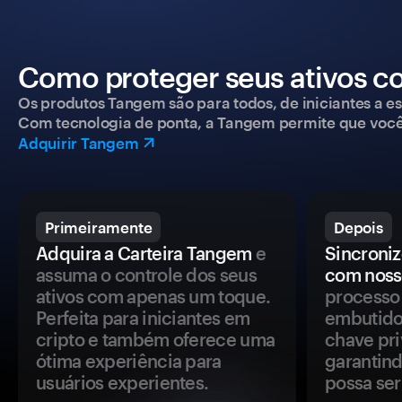
Como proteger seus ativos c
Os produtos Tangem são para todos, de iniciantes a esp
Com tecnologia de ponta, a Tangem permite que você co
Adquirir Tangem
Primeiramente
Depois
Adquira a Carteira Tangem
e
Sincroniz
assuma o controle dos seus
com noss
ativos com apenas um toque.
processo 
Perfeita para iniciantes em
embutido
cripto e também oferece uma
chave pri
ótima experiência para
garantind
usuários experientes.
possa se