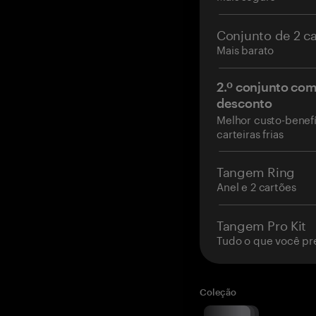
Conjunto de 2 c
Mais barato
2.º conjunto co
desconto
Melhor custo-benefí
carteiras frias
Tangem Ring
Anel e 2 cartões
Tangem Pro Kit
Tudo o que você pr
Coleção