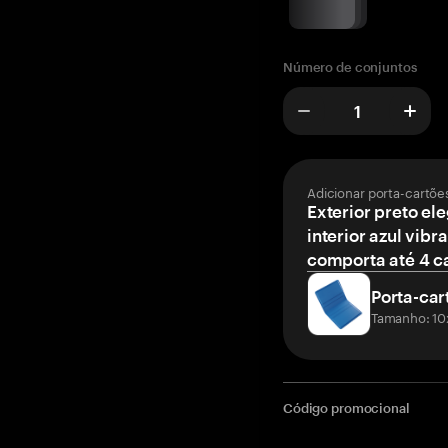
Número de conjuntos
Adicionar porta-cartõe
Exterior preto el
interior azul vibr
comporta até 4 c
Porta-car
Tamanho: 10
Código promocional