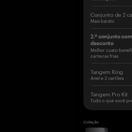
Conjunto de 2 c
Mais barato
2.º conjunto co
desconto
Melhor custo-benefí
carteiras frias
Tangem Ring
Anel e 2 cartões
Tangem Pro Kit
Tudo o que você pr
Coleção