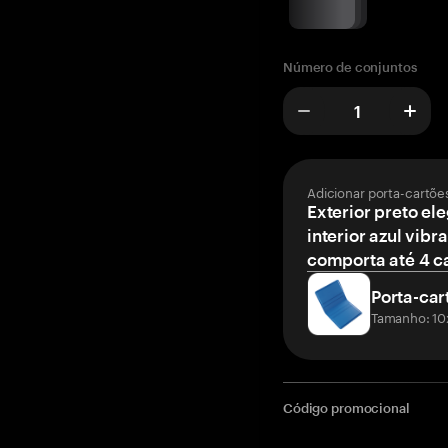
Número de conjuntos
Adicionar porta-cartõe
Exterior preto el
interior azul vibr
comporta até 4 c
Porta-car
Tamanho: 10
Código promocional