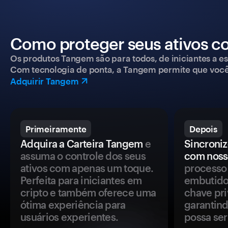
Como proteger seus ativos c
Os produtos Tangem são para todos, de iniciantes a esp
Com tecnologia de ponta, a Tangem permite que você co
Adquirir Tangem
Primeiramente
Depois
Adquira a Carteira Tangem
e
Sincroniz
assuma o controle dos seus
com noss
ativos com apenas um toque.
processo 
Perfeita para iniciantes em
embutido
cripto e também oferece uma
chave pri
ótima experiência para
garantind
usuários experientes.
possa se