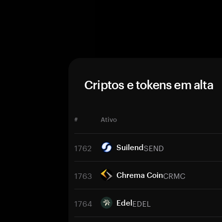
Criptos e tokens em alta
#
Ativo
1762
SEND
Suilend
1763
CRMC
Chrema Coin
1764
EDEL
Edel