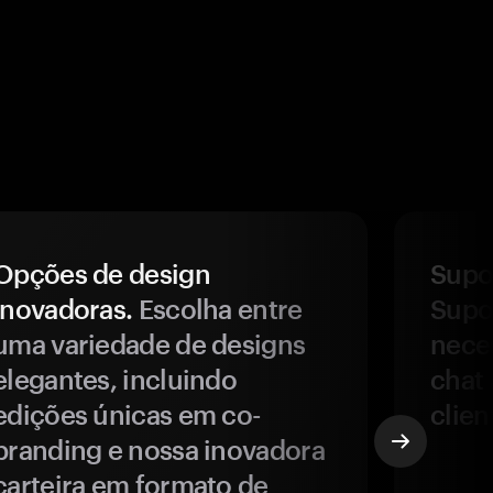
Opções de design
Supor
inovadoras.
Escolha entre
Supor
uma variedade de designs
nece
elegantes, incluindo
chat 
edições únicas em co-
clien
branding e nossa inovadora
carteira em formato de