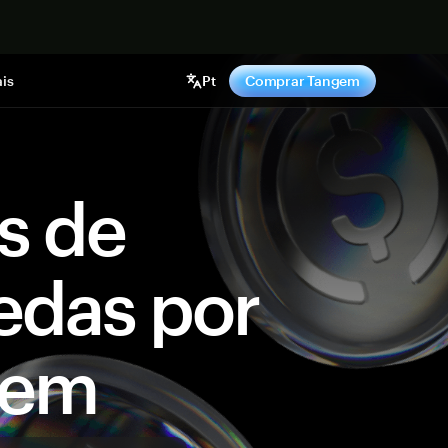
gora
is
Pt
Comprar Tangem
s de
edas por
gem