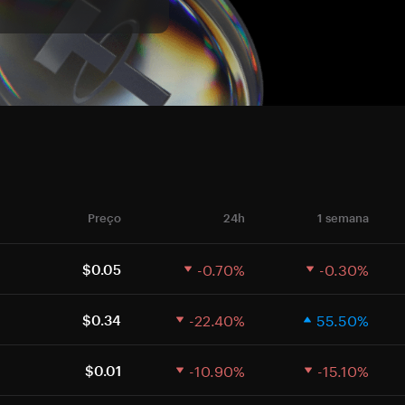
Preço
24h
1 semana
-0.70%
-0.30%
$0.05
-22.40%
55.50%
$0.34
-10.90%
-15.10%
$0.01