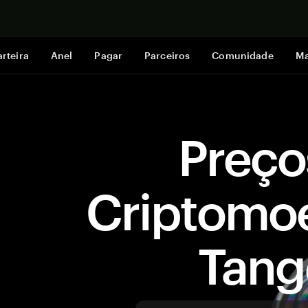
Comprar a
rteira
Anel
Pagar
Parceiros
Comunidade
Ma
Preço
Criptomo
Tan