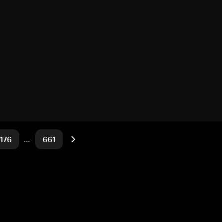
176
…
661