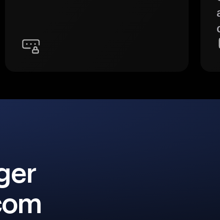
ger
 com