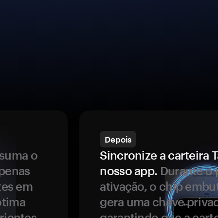
Depois
ssuma o
Sincronize a carteir
apenas
nosso app.
Durante o 
ntes em
ativação, o chip embu
ótima
gera uma chave privad
rientes.
garantindo que a carte