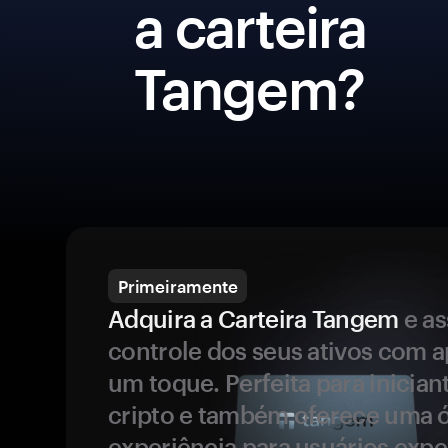
a carteira
Tangem?
Primeiramente
Adquira a Carteira Tangem
e a
controle dos seus ativos com 
um toque. Perfeita para inicia
cripto e também oferece uma 
experiência para usuários expe