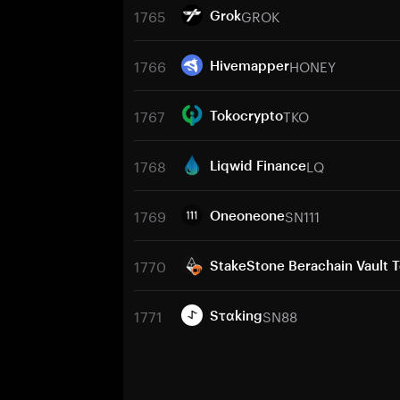
1765
GROK
Grok
1766
HONEY
Hivemapper
1767
TKO
Tokocrypto
1768
LQ
Liqwid Finance
1769
SN111
Oneoneone
1770
StakeStone Berachain Vault 
1771
SN88
Sταking