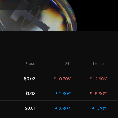
Preço
24h
1 semana
-0.70%
-2.60%
$0.02
2.60%
-8.60%
$0.12
2.30%
1.70%
$0.01