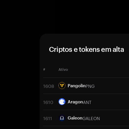
Criptos e tokens em alta
#
Ativo
1608
PNG
Pangolin
1610
ANT
Aragon
1611
GALEON
Galeon