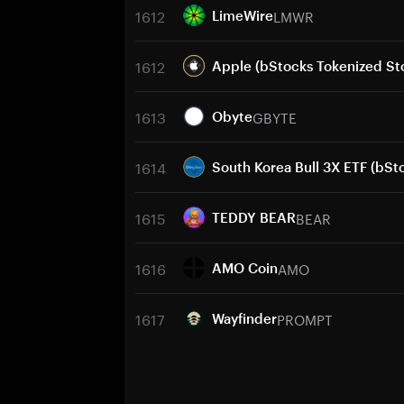
1612
LMWR
LimeWire
1612
Apple (bStocks Tokenized St
1613
GBYTE
Obyte
1614
South Korea Bull 3X ETF (bSt
1615
BEAR
TEDDY BEAR
1616
AMO
AMO Coin
1617
PROMPT
Wayfinder