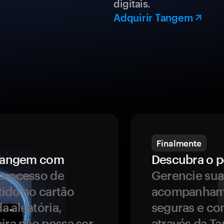
digitais.
Adquirir Tangem
Finalmente
a Tangem com
Descubra o p
processo de
Gerencie sua
tido no cartão
acompanhame
a aleatória,
seguras e co
ira não possa ser
através da T