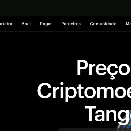
Comprar a
rteira
Anel
Pagar
Parceiros
Comunidade
Ma
Preço
Criptomo
Tan