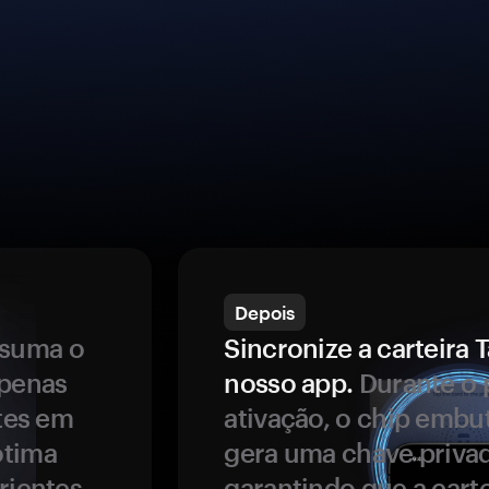
Depois
ssuma o
Sincronize a carteir
apenas
nosso app.
Durante o 
ntes em
ativação, o chip embu
ótima
gera uma chave privad
rientes.
garantindo que a carte