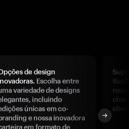
Opções de design
Supor
inovadoras.
Escolha entre
Supor
uma variedade de designs
nece
elegantes, incluindo
chat 
edições únicas em co-
clien
branding e nossa inovadora
carteira em formato de