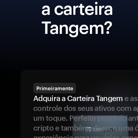
a carteira
Tangem?
Primeiramente
Adquira a Carteira Tangem
e a
controle dos seus ativos com 
um toque. Perfeita para inicia
cripto e também oferece uma 
experiência para usuários expe