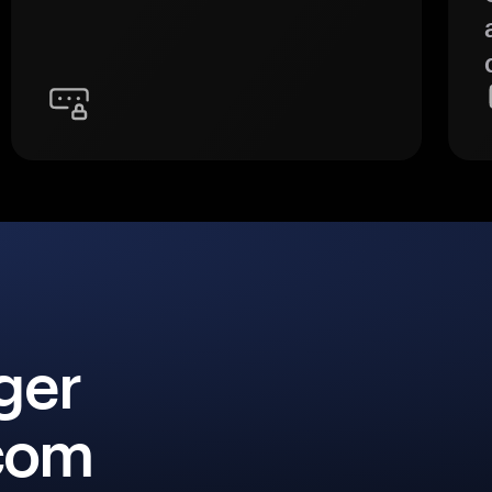
ger
 com