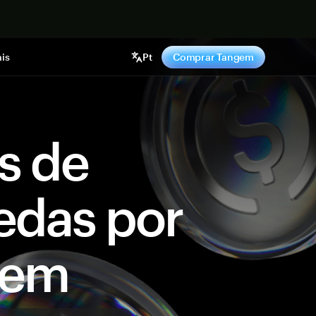
gora
is
Pt
Comprar Tangem
s de
edas por
gem