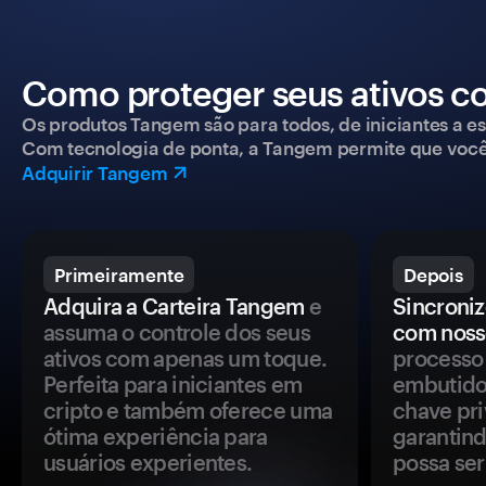
Como proteger seus ativos c
Os produtos Tangem são para todos, de iniciantes a esp
Com tecnologia de ponta, a Tangem permite que você co
Adquirir Tangem
Primeiramente
Depois
Adquira a Carteira Tangem
e
Sincroniz
assuma o controle dos seus
com noss
ativos com apenas um toque.
processo 
Perfeita para iniciantes em
embutido
cripto e também oferece uma
chave pri
ótima experiência para
garantind
usuários experientes.
possa se