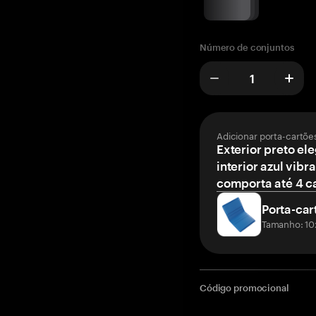
Número de conjuntos
Adicionar porta-cartõe
Exterior preto el
interior azul vibr
comporta até 4 c
Porta-car
Tamanho: 10
Código promocional