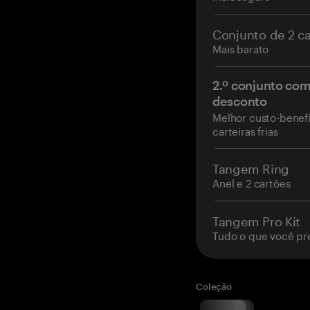
Conjunto de 2 c
Mais barato
2.º conjunto co
desconto
Melhor custo-benefí
carteiras frias
Tangem Ring
Anel e 2 cartões
Tangem Pro Kit
Tudo o que você pr
Coleção