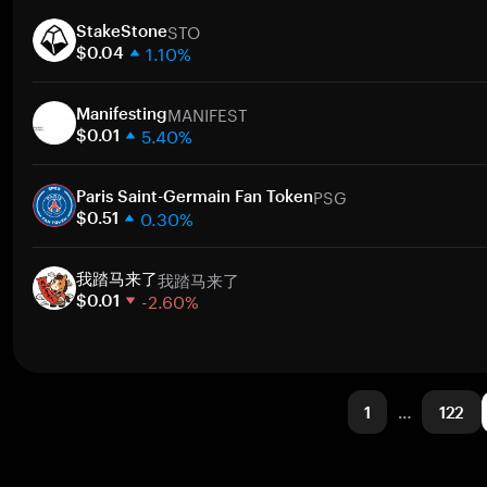
1 semana
Ir
STO
30 dias
StakeStone
1.10%
Capitalização de mercado
$0.04
1 semana
Ir
MANIFEST
30 dias
Manifesting
5.40%
Capitalização de mercado
$0.01
1 semana
Ir
PSG
30 dias
Paris Saint-Germain Fan Token
0.30%
Capitalização de mercado
$0.51
1 semana
Ir
我踏马来了
30 dias
我踏马来了
-2.60%
Capitalização de mercado
$0.01
1 semana
Ir
30 dias
Capitalização de mercado
1
…
122
Ir