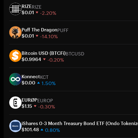
RIZE
RIZE
-2.20%
$0.01
1 semana
PUFF
30 dias
Puff The Dragon
-14.10%
Capitalização de mercado
$0.01
1 semana
Ir
BTCUSD
30 dias
Bitcoin USD (BTCFi)
-0.20%
Capitalização de mercado
$0.9964
1 semana
Ir
KCT
30 dias
Konnect
1.50%
Capitalização de mercado
$0.00
1 semana
Ir
EUROP
30 dias
EURØP
-0.30%
Capitalização de mercado
$1.15
1 semana
Ir
30 dias
iShares 0-3 Month Treasury Bond ETF (Ondo Tokeniz
0.80%
Capitalização de mercado
$101.48