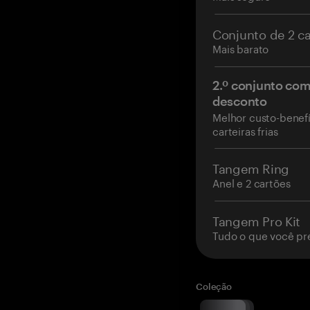
Conjunto de 2 c
Mais barato
2.º conjunto co
desconto
Melhor custo-benefí
carteiras frias
Tangem Ring
Anel e 2 cartões
Tangem Pro Kit
Tudo o que você pr
Coleção