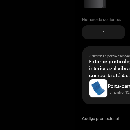
Número de conjuntos
Adicionar porta-cartõe
Exterior preto el
interior azul vibr
comporta até 4 c
Porta-car
Tamanho: 10
Código promocional