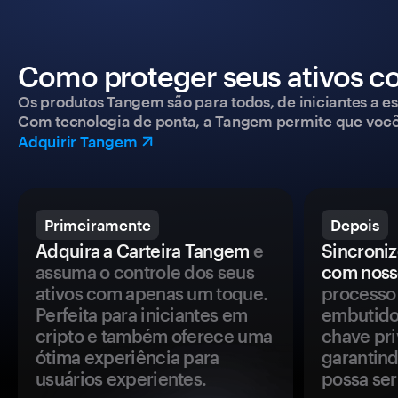
Como proteger seus ativos c
Os produtos Tangem são para todos, de iniciantes a esp
Com tecnologia de ponta, a Tangem permite que você co
Adquirir Tangem
Primeiramente
Depois
Adquira a Carteira Tangem
e
Sincroniz
assuma o controle dos seus
com noss
ativos com apenas um toque.
processo 
Perfeita para iniciantes em
embutido
cripto e também oferece uma
chave pri
ótima experiência para
garantind
usuários experientes.
possa se