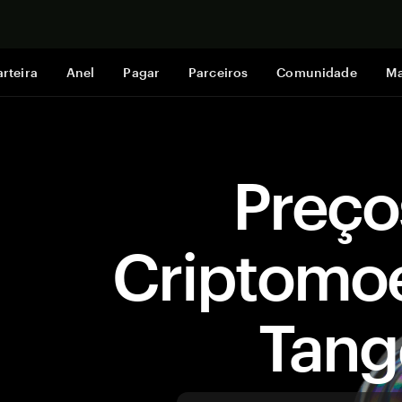
Comprar a
rteira
Anel
Pagar
Parceiros
Comunidade
Ma
Preço
Criptomo
Tan