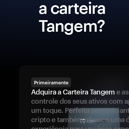
a carteira
Tangem?
Primeiramente
Adquira a Carteira Tangem
e a
controle dos seus ativos com 
um toque. Perfeita para inicia
cripto e também oferece uma 
experiência para usuários expe