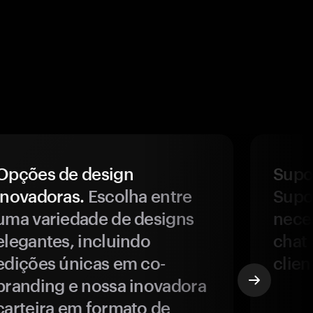
Opções de design
Supor
inovadoras.
Escolha entre
Supor
uma variedade de designs
nece
elegantes, incluindo
chat 
edições únicas em co-
clien
branding e nossa inovadora
carteira em formato de