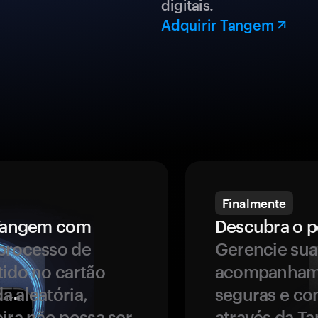
digitais.
Adquirir Tangem
Finalmente
a Tangem com
Descubra o p
processo de
Gerencie sua
tido no cartão
acompanhame
a aleatória,
seguras e co
ira não possa ser
através da T