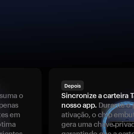
Depois
ssuma o
Sincronize a carteir
apenas
nosso app.
Durante o 
ntes em
ativação, o chip embu
ótima
gera uma chave privad
rientes.
garantindo que a carte