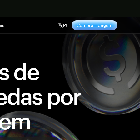
gora
is
Pt
Comprar Tangem
s de
edas por
gem