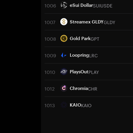
1006
SUIUSDE
eSui Dollar
1007
GLDY
Streamex GLDY
1008
GPT
Gold Park
1009
LRC
Loopring
1010
PLAY
PlaysOut
1012
CHR
Chromia
1013
KAIO
KAIO