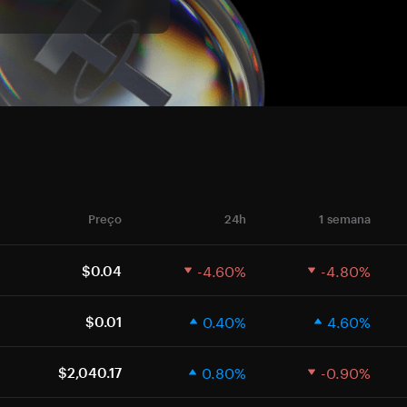
Preço
24h
1 semana
-4.60%
-4.80%
$0.04
0.40%
4.60%
$0.01
0.80%
-0.90%
$2,040.17