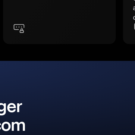
ger
 com