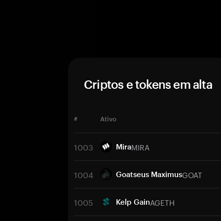
Criptos e tokens em alta
#
Ativo
1003
MIRA
Mira
1004
GOAT
Goatseus Maximus
1005
AGETH
Kelp Gain