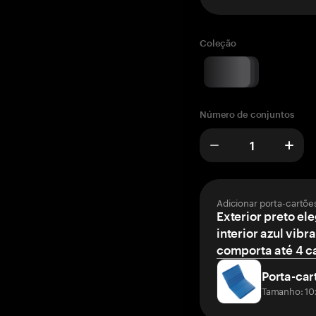
Coleção
Número de conjuntos
Adicionar porta-cartõe
Exterior preto el
interior azul vibr
comporta até 4 c
Porta-car
Tamanho: 10