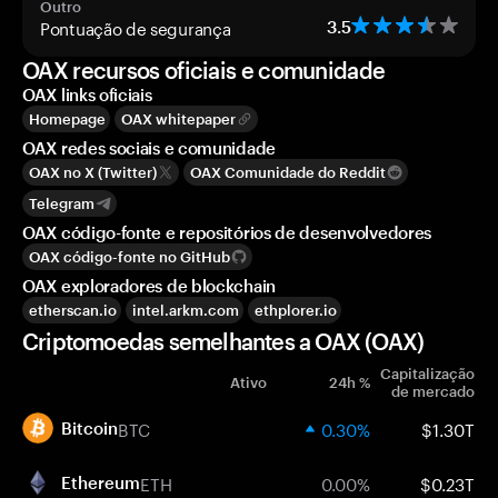
Outro
Pontuação de segurança
3.5
OAX recursos oficiais e comunidade
OAX links oficiais
Homepage
OAX whitepaper
OAX redes sociais e comunidade
OAX no X (Twitter)
OAX Comunidade do Reddit
Telegram
OAX código-fonte e repositórios de desenvolvedores
OAX código-fonte no GitHub
OAX exploradores de blockchain
etherscan.io
intel.arkm.com
ethplorer.io
Criptomoedas semelhantes a OAX (OAX)
Capitalização
Ativo
24h %
de mercado
BTC
0.30%
$1.30T
Bitcoin
ETH
0.00%
$0.23T
Ethereum