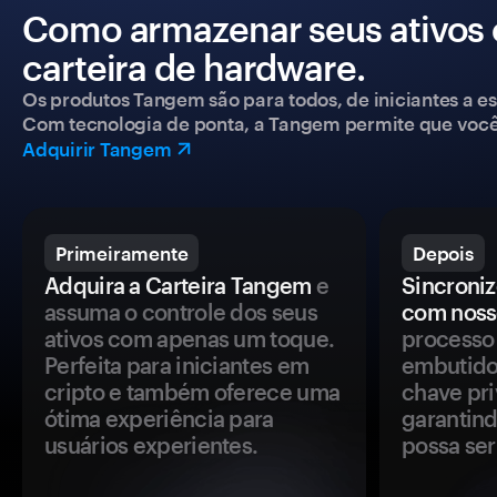
Como armazenar seus ativos
carteira de hardware.
Os produtos Tangem são para todos, de iniciantes a esp
Com tecnologia de ponta, a Tangem permite que você co
Adquirir Tangem
Primeiramente
Depois
Adquira a Carteira Tangem
e
Sincroniz
assuma o controle dos seus
com noss
ativos com apenas um toque.
processo 
Perfeita para iniciantes em
embutido
cripto e também oferece uma
chave pri
ótima experiência para
garantind
usuários experientes.
possa se