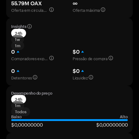
55.79M OAX
∞
Oferta em circulação
Oferta máxima
Insights
24h
1w
1m
0
$0
Compradores experientes
Pressão de compra
0
$0
Detentores
Liquidez
Desempenho do preço
24h
1m
Todos
Baixo
Alto
$0,00000000
$0,00000000