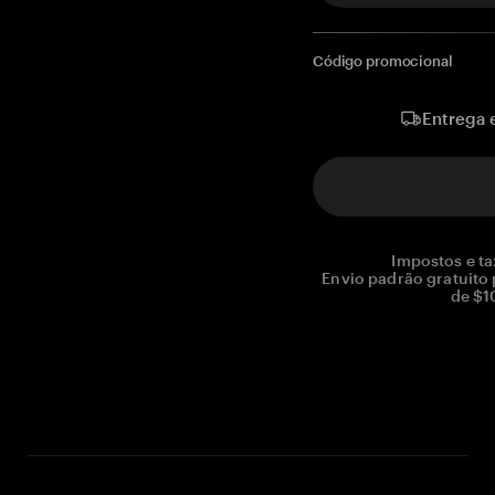
Código promocional
Entrega 
Impostos e ta
Envio padrão gratuito
de $1