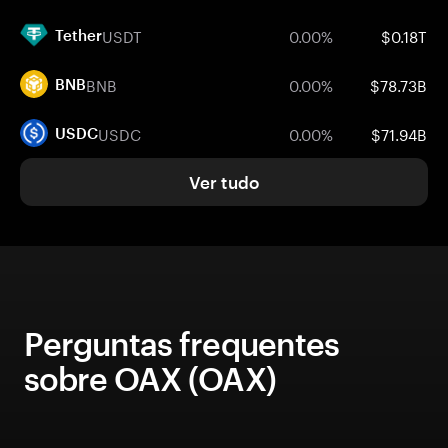
USDT
0.00%
$0.18T
Tether
BNB
0.00%
$78.73B
BNB
USDC
0.00%
$71.94B
USDC
Ver tudo
Perguntas frequentes
sobre OAX (OAX)