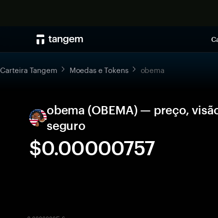
Ca
Carteira Tangem
Moedas e Tokens
obema
obema (OBEMA) — preço, visã
seguro
$0.00000757