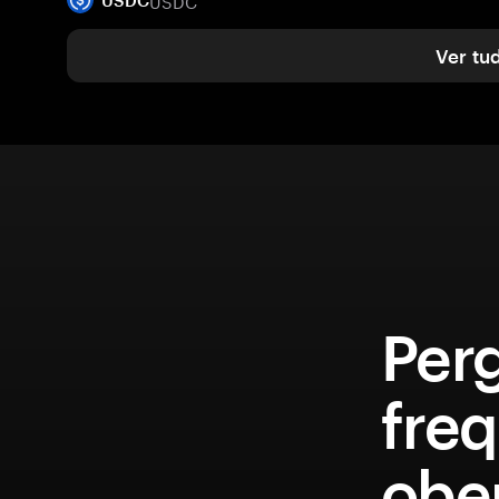
USDC
USDC
Ver tu
Per
fre
obe