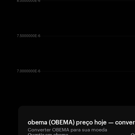
obema (OBEMA) preço hoje — convers
Converter OBEMA para sua moeda
Quantia em obema
Q