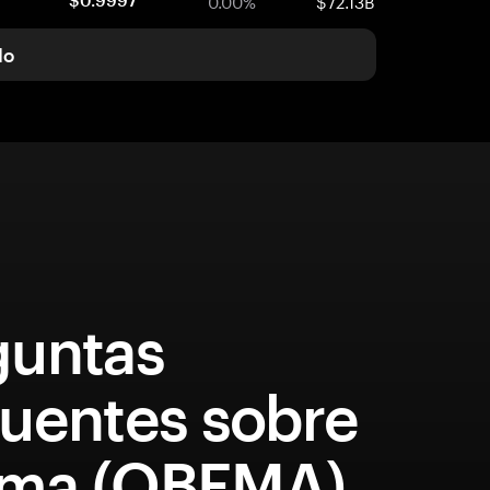
0.00%
$72.13B
$0.9997
do
guntas
quentes sobre
ma (OBEMA)