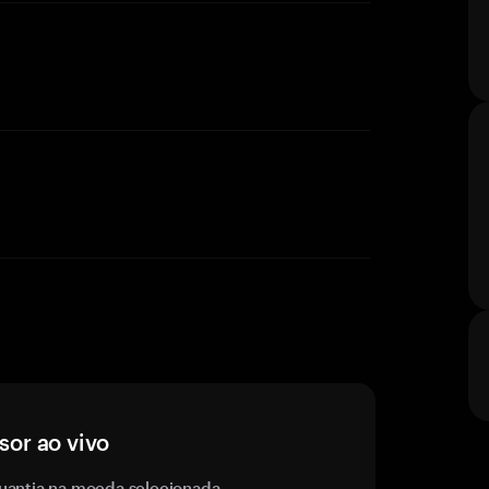
or ao vivo
uantia na moeda selecionada