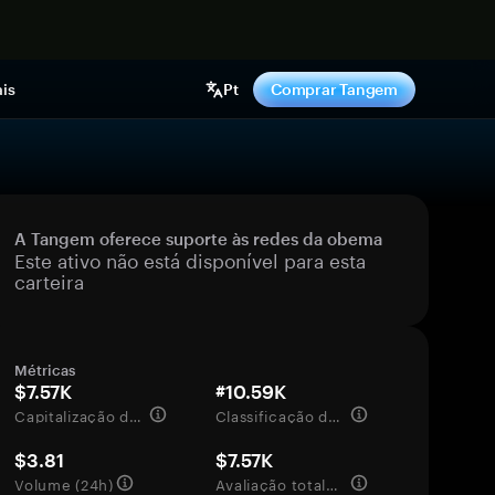
gora
is
Pt
Comprar Tangem
A Tangem oferece suporte às redes da obema
Este ativo não está disponível para esta
carteira
Métricas
$7.57K
#10.59K
Capitalização de mercado
Classificação de mercado
$3.81
$7.57K
Volume (24h)
Avaliação totalmente diluída