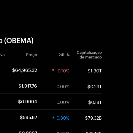
a (OBEMA)
Capitalização
ivo
Preço
24h %
de mercado
-0.10%
$1.30T
$64,965.32
0.00%
$0.23T
$1,917.76
0.00%
$0.18T
$0.9994
0.80%
$79.32B
$595.67