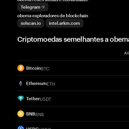
Telegram
obema exploradores de blockchain
solscan.io
intel.arkm.com
Criptomoedas semelhantes a obem
At
BTC
Bitcoin
ETH
Ethereum
USDT
Tether
BNB
BNB