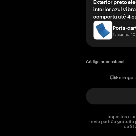
Exterior preto el
interior azul vibr
comporta até 4 c
Porta-car
Tamanho: 10
Código promocional
Entrega 
Impostos e ta
Envio padrão gratuito
de $1