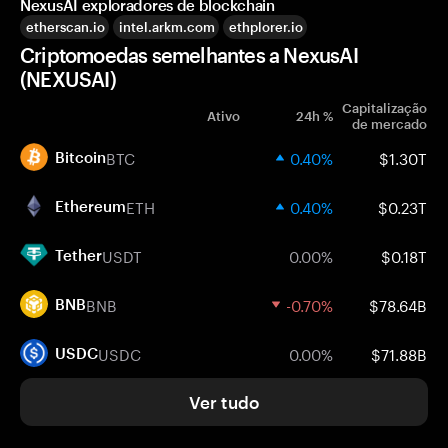
NexusAI exploradores de blockchain
etherscan.io
intel.arkm.com
ethplorer.io
Criptomoedas semelhantes a NexusAI
(NEXUSAI)
Capitalização
Ativo
24h %
de mercado
BTC
0.40%
$1.30T
Bitcoin
ETH
0.40%
$0.23T
Ethereum
USDT
0.00%
$0.18T
Tether
BNB
-0.70%
$78.64B
BNB
USDC
0.00%
$71.88B
USDC
Ver tudo