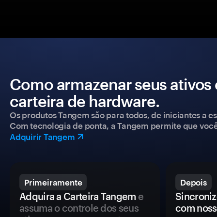
Como armazenar seus ativos
carteira de hardware.
Os produtos Tangem são para todos, de iniciantes a esp
Com tecnologia de ponta, a Tangem permite que você co
Adquirir Tangem
Primeiramente
Depois
Adquira a Carteira Tangem
e
Sincroniz
assuma o controle dos seus
com noss