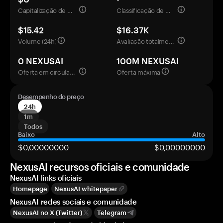
Capitalização de mercado
Classificação de mercado
$15.42
$16.37K
Volume (24h)
Avaliação totalmente diluída
0 NEXUSAI
100M NEXUSAI
Oferta em circulação
Oferta máxima
Desempenho do preço
24h
1m
Todos
Baixo
Alto
$0,00000000
$0,00000000
NexusAI recursos oficiais e comunidade
NexusAI links oficiais
Homepage
NexusAI whitepaper
NexusAI redes sociais e comunidade
NexusAI no X (Twitter)
Telegram