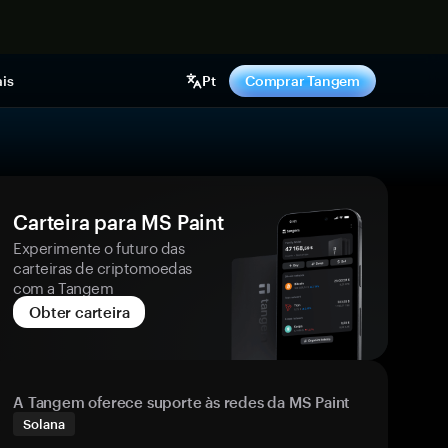
gora
is
Pt
Comprar Tangem
Carteira para MS Paint
Experimente o futuro das
carteiras de criptomoedas
com a Tangem
Obter carteira
A Tangem oferece suporte às redes da MS Paint
Solana