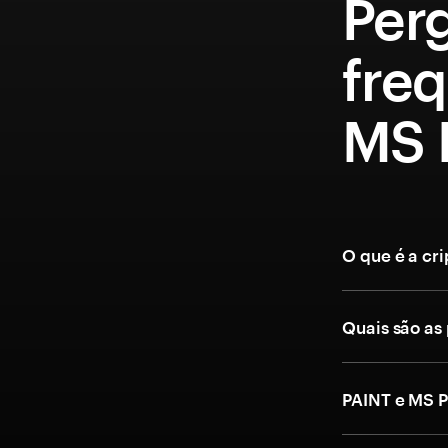
Per
fre
MS P
O que é a cr
Quais são as
PAINT e MS P