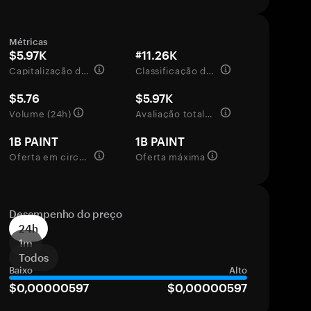
Métricas
$5.97K
#11.26K
Capitalização de mercado
Classificação de mercado
$5.76
$5.97K
Volume (24h)
Avaliação totalmente diluída
1B PAINT
1B PAINT
Oferta em circulação
Oferta máxima
Desempenho do preço
24h
1m
Todos
Baixo
Alto
$0,00000597
$0,00000597