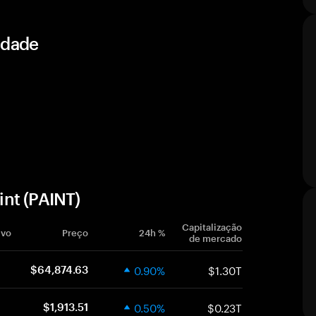
idade
nt (PAINT)
Capitalização
ivo
Preço
24h %
de mercado
0.90%
$1.30T
$64,874.63
0.50%
$0.23T
$1,913.51