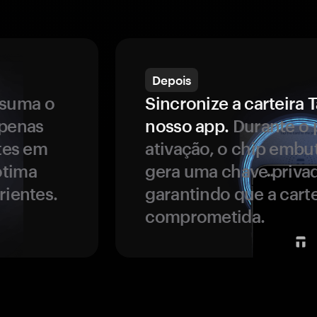
Depois
ssuma o
Sincronize a carteir
apenas
nosso app.
Durante o 
ntes em
ativação, o chip embu
ótima
gera uma chave privad
rientes.
garantindo que a carte
comprometida.