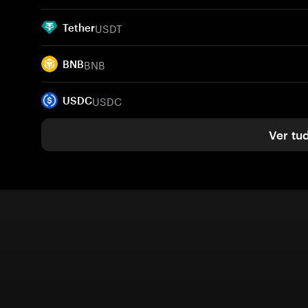
USDT
Tether
BNB
BNB
USDC
USDC
Ver tu