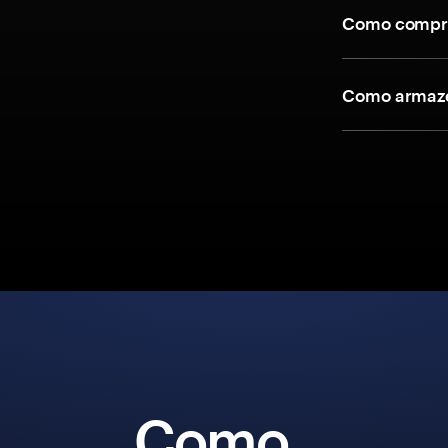
Como compra
Como armaze
Como