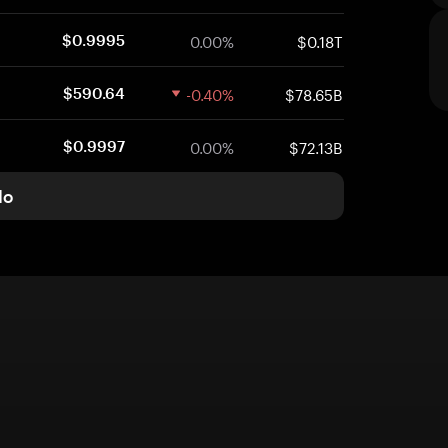
0.00%
$0.18T
$0.9995
-0.40%
$78.65B
$590.64
0.00%
$72.13B
$0.9997
do