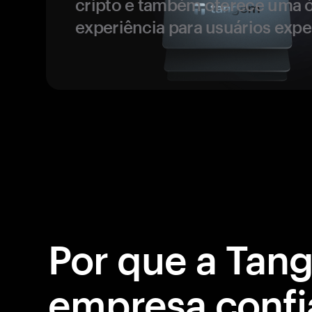
cripto e também oferece uma 
experiência para usuários expe
Por que a Tan
empresa confi