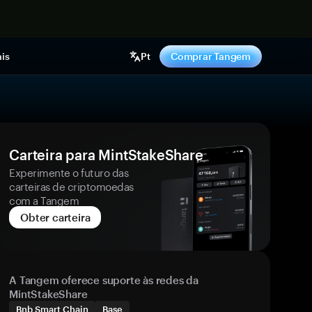
gora
is
Pt
Comprar Tangem
Carteira para MintStakeShare
Experimente o futuro das
carteiras de criptomoedas
com a Tangem
Obter carteira
A Tangem oferece suporte às redes da
MintStakeShare
Bnb Smart Chain
Base