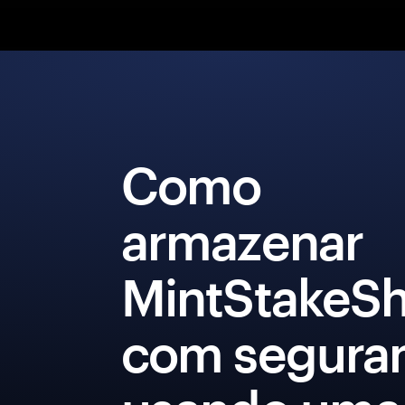
Como
armazenar
MintStakeSh
com segura