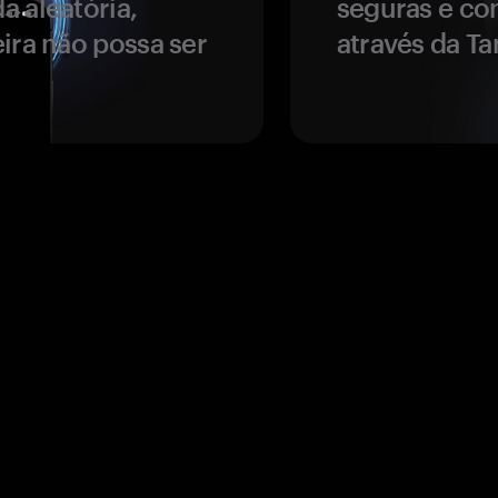
a aleatória,
seguras e co
ira não possa ser
através da T