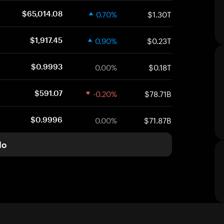
0.70%
$1.30T
$65,014.08
0.90%
$0.23T
$1,917.45
0.00%
$0.18T
$0.9993
-0.20%
$78.71B
$591.07
0.00%
$71.87B
$0.9996
do