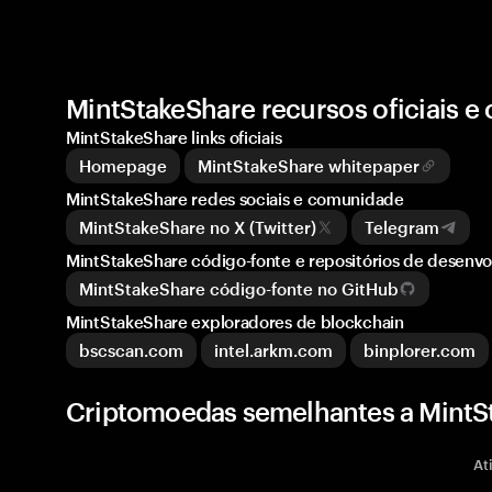
MintStakeShare recursos oficiais 
MintStakeShare links oficiais
Homepage
MintStakeShare whitepaper
MintStakeShare redes sociais e comunidade
MintStakeShare no X (Twitter)
Telegram
MintStakeShare código-fonte e repositórios de desenv
MintStakeShare código-fonte no GitHub
MintStakeShare exploradores de blockchain
bscscan.com
intel.arkm.com
binplorer.com
Criptomoedas semelhantes a MintS
At