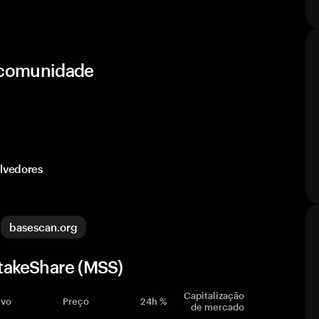
e comunidade
olvedores
basescan.org
takeShare (MSS)
Capitalização
ivo
Preço
24h %
de mercado