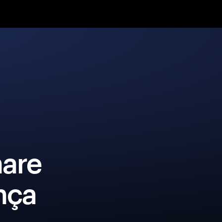
are
nça