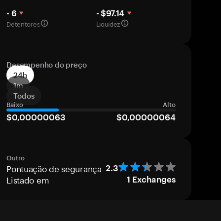
- 6
- $97.14
Detentores
Liquidez
Desempenho do preço
24h
1m
Todos
Baixo
Alto
$0,00000063
$0,00000064
Outro
Pontuação de segurança
2.3
Listado em
1
Exchanges