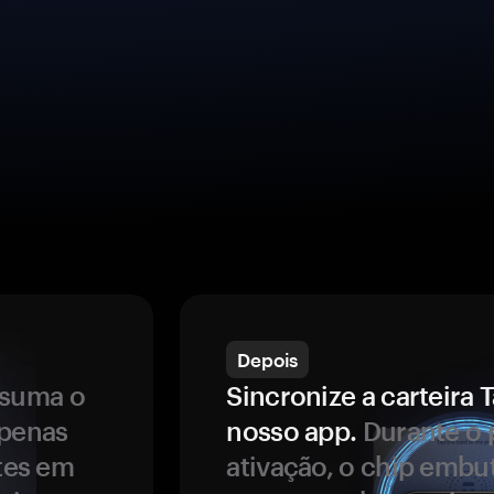
Depois
ssuma o
Sincronize a carteir
apenas
nosso app.
Durante o 
ntes em
ativação, o chip embu