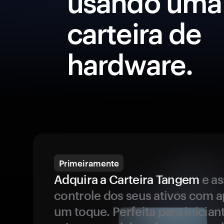
usando uma
carteira de
hardware.
Primeiramente
Adquira a Carteira Tangem
e a
controle dos seus ativos com 
um toque. Perfeita para inicia