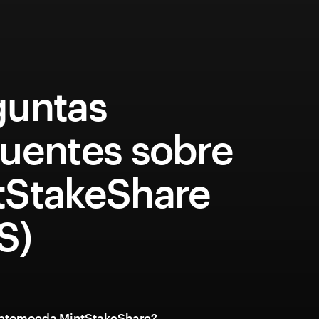
guntas
quentes sobre
tStakeShare
S)
riptomoeda MintStakeShare?