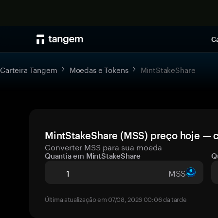
Ca
Carteira Tangem
Moedas e Tokens
MintStakeShare
MintStakeShare (MSS) preço hoje — c
Converter MSS para sua moeda
Quantia em MintStakeShare
Q
MSS
Última atualização em 07/08, 2026 00:06 da tarde