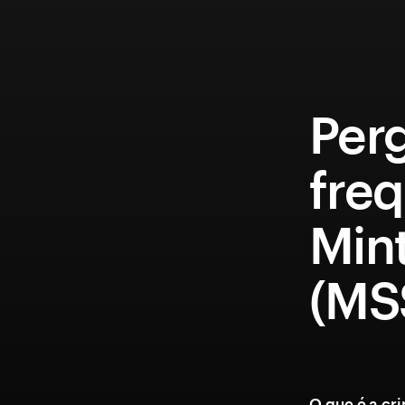
Per
fre
Min
(MS
O que é a c