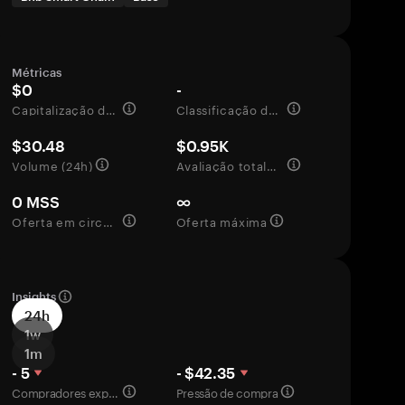
Métricas
$0
-
Capitalização de mercado
Classificação de mercado
$30.48
$0.95K
Volume (24h)
Avaliação totalmente diluída
0 MSS
∞
Oferta em circulação
Oferta máxima
Insights
24h
1w
1m
- 5
- $42.35
Compradores experientes
Pressão de compra