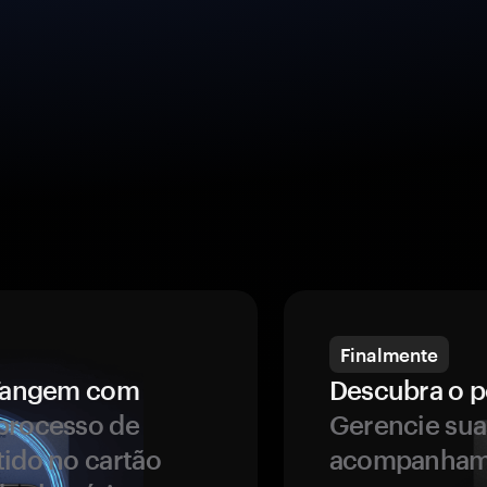
Finalmente
a Tangem com
Descubra o p
processo de
Gerencie sua
tido no cartão
acompanhame