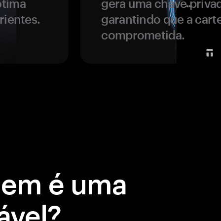
ótima
gera uma chave privad
rientes.
garantindo que a carte
comprometida.
gem é uma
ável?