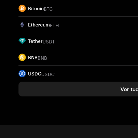
BTC
Bitcoin
ETH
Ethereum
USDT
Tether
BNB
BNB
USDC
USDC
Ver tu