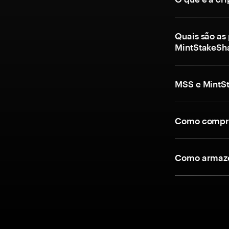
Quais são as
MintStakeSh
MSS e MintS
Como compra
Como armaze