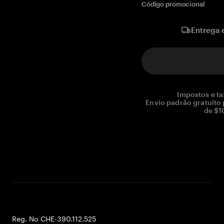
Código promocional
Entrega 
Impostos e ta
Envio padrão gratuito
de $1
Reg. No CHE-390.112.525