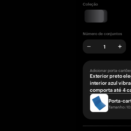
Coleção
Número de conjuntos
Adicionar porta-cartõe
Exterior preto el
interior azul vibr
comporta até 4 c
Porta-car
Tamanho: 10