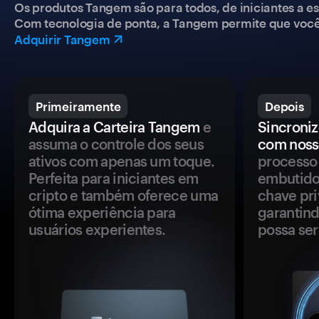
Os produtos Tangem são para todos, de iniciantes a esp
Com tecnologia de ponta, a Tangem permite que você co
Adquirir Tangem
Primeiramente
Depois
Adquira a Carteira Tangem
e
Sincroniz
assuma o controle dos seus
com noss
ativos com apenas um toque.
processo 
Perfeita para iniciantes em
embutido
cripto e também oferece uma
chave pri
ótima experiência para
garantind
usuários experientes.
possa se