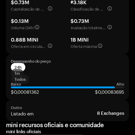
$0.73M
#3.18K
Capitalização de mercado
Classificação de mercado
$0.13M
$0.73M
Volume (24h)
Avaliação totalmente diluída
0.88B MINI
1B MINI
Oferta em circulação
Oferta máxima
Desempenho do preço
24h
1m
Todos
Baixo
Alto
$0,00081362
$0,00083695
Outro
Listado em
8
Exchanges
mini recursos oficiais e comunidade
mini links oficiais