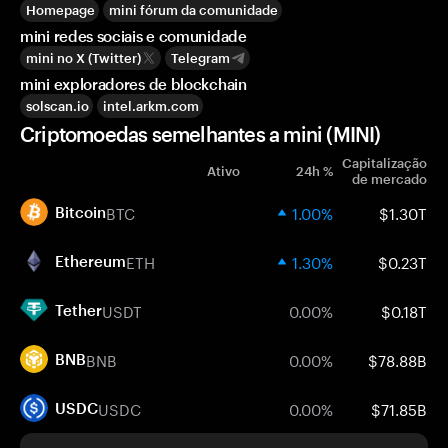
Homepage
mini fórum da comunidade
mini redes sociais e comunidade
mini no X (Twitter)
Telegram
mini exploradores de blockchain
solscan.io
intel.arkm.com
Criptomoedas semelhantes a mini (MINI)
Capitalização
Ativo
24h %
de mercado
BTC
1.00%
$1.30T
Bitcoin
ETH
1.30%
$0.23T
Ethereum
USDT
0.00%
$0.18T
Tether
BNB
0.00%
$78.88B
BNB
USDC
0.00%
$71.85B
USDC