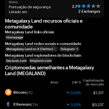
Outro
Pontuação de segurança
2.7
Listado em
2
Exchanges
Metagalaxy Land recursos oficiais e
comunidade
Metagalaxy Land links oficiais
Homepage
Metagalaxy Land redes sociais e comunidade
Metagalaxy Land no X (Twitter)
Telegram
Metagalaxy Land exploradores de blockchain
bscscan.com
binplorer.com
Criptomoedas semelhantes a Metagalaxy
Land (MEGALAND)
Capitalização
Ativo
24h %
de mercado
BTC
0.30%
$1.31T
Bitcoin
ETH
0.20%
$0.23T
Ethereum