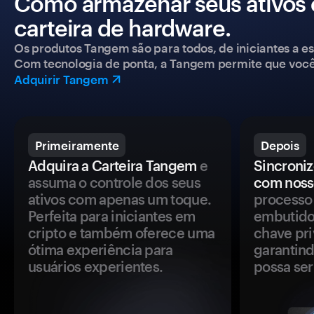
Como armazenar seus ativos
carteira de hardware.
Os produtos Tangem são para todos, de iniciantes a esp
Com tecnologia de ponta, a Tangem permite que você co
Adquirir Tangem
Primeiramente
Depois
Adquira a Carteira Tangem
e
Sincroniz
assuma o controle dos seus
com noss
ativos com apenas um toque.
processo 
Perfeita para iniciantes em
embutido
cripto e também oferece uma
chave pri
ótima experiência para
garantind
usuários experientes.
possa se