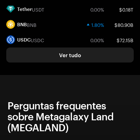
USDT
0.00%
$0.18T
Tether
BNB
1.80%
$80.90B
BNB
USDC
0.00%
$72.15B
USDC
Ver tudo
Perguntas frequentes
sobre Metagalaxy Land
(MEGALAND)