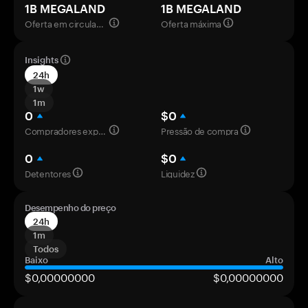
1B MEGALAND
1B MEGALAND
Oferta em circulação
Oferta máxima
Insights
24h
1w
1m
0
$0
Compradores experientes
Pressão de compra
0
$0
Detentores
Liquidez
Desempenho do preço
24h
1m
Todos
Baixo
Alto
$0,00000000
$0,00000000