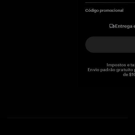
Código promocional
Entrega 
Impostos e ta
Envio padrão gratuito
de $1