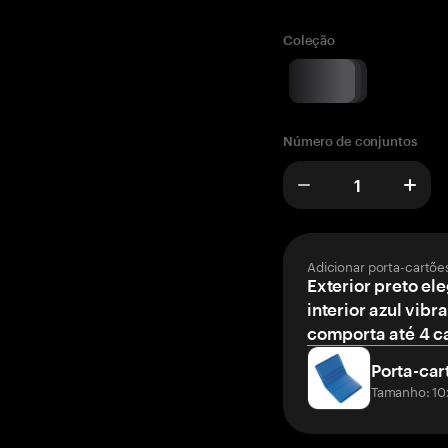
Coleção
Número de conjuntos
Adicionar porta-cartõe
Exterior preto el
interior azul vibr
comporta até 4 c
Porta-car
Tamanho: 10