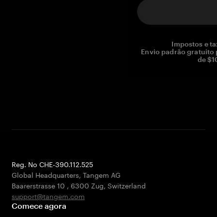
Impostos e ta
Envio padrão gratuito
de $1
Reg. No CHE-390.112.525
Global Headquarters, Tangem AG
Baarerstrasse 10
,
6300 Zug
,
Switzerland
support@tangem.com
Comece agora