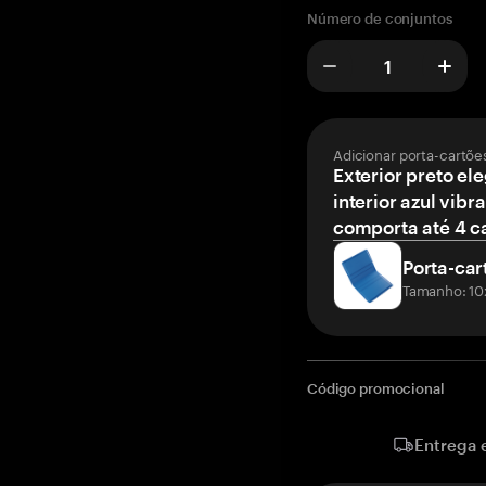
Número de conjuntos
Adicionar porta-cartõe
Exterior preto el
interior azul vibr
comporta até 4 c
Porta-car
Tamanho: 10
Código promocional
Entrega 