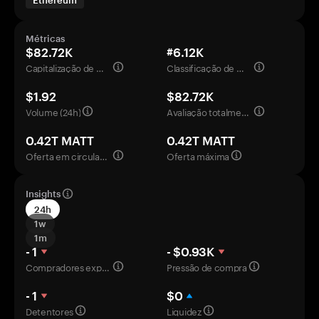
Ethereum
Métricas
$82.72K
#6.12K
Capitalização de mercado
Classificação de mercado
$1.92
$82.72K
Volume (24h)
Avaliação totalmente diluída
0.42T MATT
0.42T MATT
Oferta em circulação
Oferta máxima
Insights
24h
1w
1m
- 1
- $0.93K
Compradores experientes
Pressão de compra
- 1
$0
Detentores
Liquidez