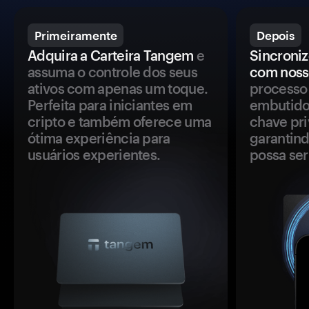
Primeiramente
Depois
Adquira a Carteira Tangem
e
Sincroniz
assuma o controle dos seus
com noss
ativos com apenas um toque.
processo 
Perfeita para iniciantes em
embutido
cripto e também oferece uma
chave pri
ótima experiência para
garantind
usuários experientes.
possa se