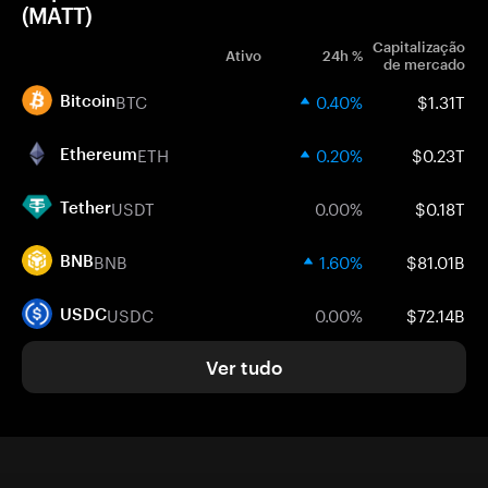
(MATT)
Capitalização
Ativo
24h %
de mercado
BTC
0.40%
$1.31T
Bitcoin
ETH
0.20%
$0.23T
Ethereum
USDT
0.00%
$0.18T
Tether
BNB
1.60%
$81.01B
BNB
USDC
0.00%
$72.14B
USDC
Ver tudo